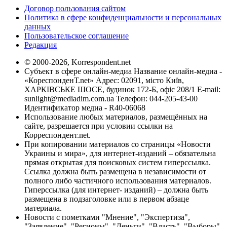
Договор пользования сайтом
Политика в сфере конфиденциальности и персональных
данных
Пользовательское соглашение
Редакция
© 2000-2026, Korrespondent.net
Субъект в сфере онлайн-медиа Название онлайн-медиа -
«КореспонденТ.net» Адрес: 02091, місто Київ,
ХАРКІВСЬКЕ ШОСЕ, будинок 172-Б, офіс 208/1 E-mail:
sunlight@mediadim.com.ua
Телефон: 044-205-43-00
Идентификатор медиа - R40-06068
Использование любых материалов, размещённых на
сайте, разрешается при условии ссылки на
Корреспондент.net.
При копировании материалов со страницы «Новости
Украины и мира», для интернет-изданий – обязательна
прямая открытая для поисковых систем гиперссылка.
Ссылка должна быть размещена в независимости от
полного либо частичного использования материалов.
Гиперссылка (для интернет- изданий) – должна быть
размещена в подзаголовке или в первом абзаце
материала.
Новости с пометками "Мнение", "Экспертиза",
"Заявление", "Регионы", "Деньги", "Власть", "Выборы",