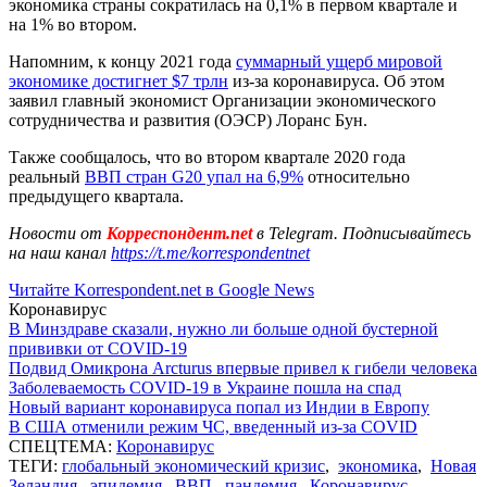
экономика страны сократилась на 0,1% в первом квартале и
на 1% во втором.
Напомним, к концу 2021 года
суммарный ущерб мировой
экономике достигнет $7 трлн
из-за коронавируса. Об этом
заявил главный экономист Организации экономического
сотрудничества и развития (ОЭСР) Лоранс Бун.
Также сообщалось, что во втором квартале 2020 года
реальный
ВВП стран G20 упал на 6,9%
относительно
предыдущего квартала.
Новости от
Корреспондент.net
в Telegram. Подписывайтесь
на наш канал
https://t.me/korrespondentnet
Читайте Korrespondent.net в Google News
Коронавирус
В Минздраве сказали, нужно ли больше одной бустерной
прививки от COVID-19
Подвид Омикрона Arcturus впервые привел к гибели человека
Заболеваемость COVID-19 в Украине пошла на спад
Новый вариант коронавируса попал из Индии в Европу
В США отменили режим ЧС, введенный из-за COVID
СПЕЦТЕМА:
Коронавирус
ТЕГИ:
глобальный экономический кризис
,
экономика
,
Новая
Зеландия
,
эпидемия
,
ВВП
,
пандемия
,
Коронавирус