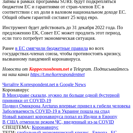
Займы в рамках программы SURE будут подкрепляться
бюджетом ЕС и гарантиями от стран-членов ЕС в
соответствии с их доли в валовом национальном доходе ЕС.
Общий объем гарантий составит 25 млрд евро.
Инструмент будет действовать до 31 декабря 2022 года. По
предложению ЕК, Совет ЕС может продлить этот период,
если того потребует экономическая ситуация.
Ранее
в ЕС смягчили бюджетные правила
во всех
государствах-членах союза, чтобы противостоять кризису,
вызванному пандемией коронавируса.
Новости от
Корреспондент.net
в Telegram. Подписывайтесь
на наш канал
https://t.me/korrespondentnet
Читайте Korrespondent.net в Google News
Коронавирус
В Минздраве сказали, нужно ли больше одной бустерной
прививки от COVID-19
Подвид Омикрона Arcturus впервые привел к гибели человека
Заболеваемость COVID-19 в Украине пошла на спад
Новый вариант коронавируса попал из Индии в Европу
В США отменили режим ЧС, введенный из-за COVID
СПЕЦТЕМА:
Коронавирус
ТЕГИ:
глобальный экономический кризис
,
Европа
,
ЕС
,