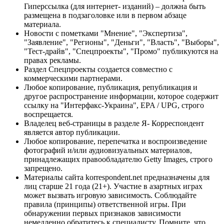
Гиперссылка (для интернет- изданий) – должна быть
размещена в подзаголовке или в первом абзаце
материала.
Новости с пометками "Мнение", "Экспертиза",
"Заявление", "Регионы", "Деньги", "Власть", "Выборы",
"Тест-драйв", "Спецпроекты", "Промо" публикуются на
правах рекламы.
Раздел Спецпроекты создается совместно с
коммерческими партнерами.
Любое копирование, публикация, републикация и
другое распространение информации, которое содержит
ссылку на "Интерфакс-Украина", EPA / UPG, строго
воспрещается.
Владелец веб-страницы в разделе Я- Корреспондент
является автор публикации.
Любое копирование, перепечатка и воспроизведение
фотографий и/или аудиовизуальных материалов,
принадлежащих правообладателю Getty Images, строго
запрещено.
Материалы сайта korrespondent.net предназначены для
лиц старше 21 года (21+). Участие в азартных играх
может вызвать игровую зависимость. Соблюдайте
правила (принципы) ответственной игры. При
обнаружении первых признаков зависимости
немедленно обратитесь к специалисту. Помните, что