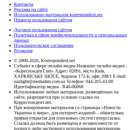
Контакты
Реклама на сайте
Использование материалов korrespondent.net
Правила пользования сайтом
Договор пользования сайтом
Политика в сфере конфиденциальности и персональных
данных
Пользовательское соглашение
Редакция
© 2000-2026, Korrespondent.net
Субъект в сфере онлайн-медиа Название онлайн-медиа -
«КореспонденТ.net» Адрес: 02091, місто Київ,
ХАРКІВСЬКЕ ШОСЕ, будинок 172-Б, офіс 208/1 E-mail:
sunlight@mediadim.com.ua
Телефон: 044-205-43-00
Идентификатор медиа - R40-06068
Использование любых материалов, размещённых на
сайте, разрешается при условии ссылки на
Корреспондент.net.
При копировании материалов со страницы «Новости
Украины и мира», для интернет-изданий – обязательна
прямая открытая для поисковых систем гиперссылка.
Ссылка должна быть размещена в независимости от
полного либо частичного использования материалов.