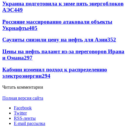
Украина подготовила к зиме пять энергоблоков
АЭС
449
Россияне массированно атаковали объекты
Укрнафты
405
Саудиты снизили цену на нефть для Азии
352
Цены на нефть падают из-за переговоров Ирана
и Омана
297
Кабмин изменил подход к распределению
электроэнергии
294
Читать комментарии
Полная версия сайта
Facebook
Twitter
RSS-ленты
E-mail рассылка