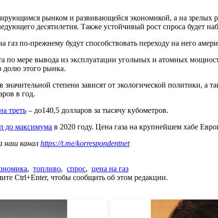
рмирующимся рынком и развивающейся экономикой, а на зрелых р
следующего десятилетия. Также устойчивый рост спроса будет н
а газ по-прежнему будут способствовать переходу на него аме
а по мере вывода из эксплуатации угольных и атомных мощностей
 долю этого рынка.
в значительной степени зависят от экологической политики, а т
ров в год.
на треть
– до140,5 долларов за тысячу кубометров.
ал до максимума
в 2020 году. Цена газа на крупнейшем хабе Евр
а наш канал
https://t.me/korrespondentnet
ономика
,
топливо
,
спрос
,
цена на газ
те Ctrl+Enter, чтобы сообщить об этом редакции.