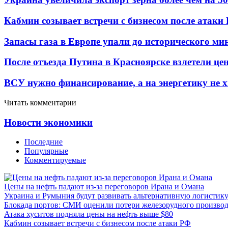
Кабмин созывает встречи с бизнесом после атаки
Запасы газа в Европе упали до исторического м
После отъезда Путина в Красноярске взлетели це
ВСУ нужно финансирование, а на энергетику не х
Читать комментарии
Новости экономики
Последние
Популярные
Комментируемые
Цены на нефть падают из-за переговоров Ирана и Омана
Украина и Румыния будут развивать альтернативную логистику
Блокада портов: СМИ оценили потери железорудного производ
Атака хуситов подняла цены на нефть выше $80
Кабмин созывает встречи с бизнесом после атаки РФ