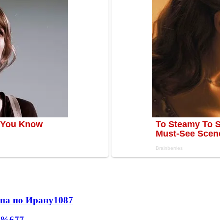
мпа по Ирану
1087
0%
677