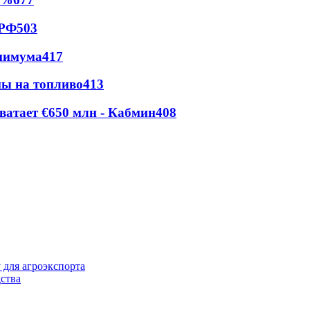
 РФ
503
инимума
417
ны на топливо
413
ватает €650 млн - Кабмин
408
 для агроэкспорта
ства