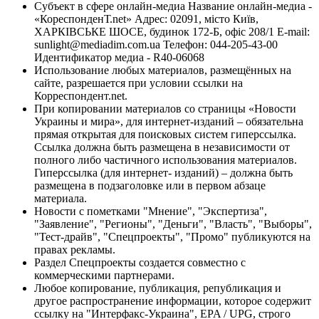
Субъект в сфере онлайн-медиа Название онлайн-медиа -
«КореспонденТ.net» Адрес: 02091, місто Київ,
ХАРКІВСЬКЕ ШОСЕ, будинок 172-Б, офіс 208/1 E-mail:
sunlight@mediadim.com.ua
Телефон: 044-205-43-00
Идентификатор медиа - R40-06068
Использование любых материалов, размещённых на
сайте, разрешается при условии ссылки на
Корреспондент.net.
При копировании материалов со страницы «Новости
Украины и мира», для интернет-изданий – обязательна
прямая открытая для поисковых систем гиперссылка.
Ссылка должна быть размещена в независимости от
полного либо частичного использования материалов.
Гиперссылка (для интернет- изданий) – должна быть
размещена в подзаголовке или в первом абзаце
материала.
Новости с пометками "Мнение", "Экспертиза",
"Заявление", "Регионы", "Деньги", "Власть", "Выборы",
"Тест-драйв", "Спецпроекты", "Промо" публикуются на
правах рекламы.
Раздел Спецпроекты создается совместно с
коммерческими партнерами.
Любое копирование, публикация, републикация и
другое распространение информации, которое содержит
ссылку на "Интерфакс-Украина", EPA / UPG, строго