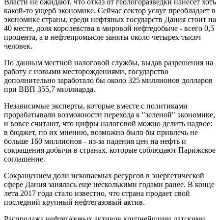
Власти не ожидают, что отказ от геологоразведки нанесет хоть
какой-то ущерб экономике. Сейчас сектор услуг преобладает в
экономике страны, среди нефтяных государств Дания стоит на
40 месте, доля королевства в мировой нефтедобыче - всего 0,5
процента, а в нефтепромысле заняты около четырех тысяч
человек.
По данным местной налоговой службы, выдав разрешения на
работу с новыми месторождениями, государство
дополнительно заработало бы около 325 миллионов долларов
при ВВП 355,7 миллиарда.
Независимые эксперты, которые вместе с политиками
прорабатывали возможности перехода к "зеленой" экономике,
и вовсе считают, что цифры налоговой можно делить надвое:
в бюджет, по их мнению, возможно было бы привлечь не
больше 160 миллионов - из-за падения цен на нефть и
сокращения добычи в странах, которые соблюдают Парижское
соглашение.
Сокращением доли ископаемых ресурсов в энергетической
сфере Дания занялась еще несколькими годами ранее. В конце
лета 2017 года стало известно, что страна продает свой
последний крупный нефтегазовый актив.
Распродажа нефтегазовых активов крупнейшими датскими