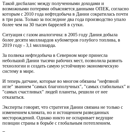
Такой дисбаланс между полученными доходами и
возможными потерями объясняется данными ОПЕК, согласно
которым с 2010 года нефтедобыча в Дании сократилась почти
в три раза. Только за последние два года производство упало
более чем на 30 тысяч баррелей в сутки.
Ситуация с газом аналогична: в 2005 году Дания добыла
более десяти миллиардов кубометров голубого топлива, в
2019 году - 3,1 миллиарда.
За полвека нефтедобыча в Северном море принесла
небольшой Дании тысячи рабочих мест, позволила развить
технологии и создать самую устойчивую экономическую
систему в мире.
И теперь датчане, которые во многом обязаны "нефтяной
игле" званием "самых благополучных", "самых стабильных" и
"самых счастливых" людей планеты, решили от нее
отказаться.
Эксперты говорят, что стратегия Дании связана не только с
изменением климата, но и истощением разведанных
месторождений. Однако никто не оспаривает ведущие
позиции страны в борьбе с глобальным потеплением.