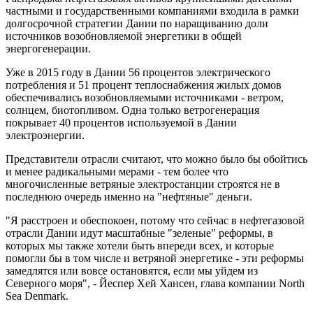
частными и государственными компаниями входила в рамки
долгосрочной стратегии Дании по наращиванию доли
источников возобновляемой энергетики в общей
энергогенерации.
Уже в 2015 году в Дании 56 процентов электрического
потребления и 51 процент теплоснабжения жилых домов
обеспечивались возобновляемыми источниками - ветром,
солнцем, биотопливом. Одна только ветрогенерация
покрывает 40 процентов используемой в Дании
электроэнергии.
Представители отрасли считают, что можно было бы обойтись
и менее радикальными мерами - тем более что
многочисленные ветряные электростанции строятся не в
последнюю очередь именно на "нефтяные" деньги.
"Я расстроен и обеспокоен, потому что сейчас в нефтегазовой
отрасли Дании идут масштабные "зеленые" реформы, в
которых мы также хотели быть впереди всех, и которые
помогли бы в том числе и ветряной энергетике - эти реформы
замедлятся или вовсе остановятся, если мы уйдем из
Северного моря", - Йеспер Хей Хансен, глава компании North
Sea Denmark.