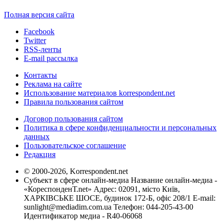
Полная версия сайта
Facebook
Twitter
RSS-ленты
E-mail рассылка
Контакты
Реклама на сайте
Использование материалов korrespondent.net
Правила пользования сайтом
Договор пользования сайтом
Политика в сфере конфиденциальности и персональных
данных
Пользовательское соглашение
Редакция
© 2000-2026, Korrespondent.net
Субъект в сфере онлайн-медиа Название онлайн-медиа -
«КореспонденТ.net» Адрес: 02091, місто Київ,
ХАРКІВСЬКЕ ШОСЕ, будинок 172-Б, офіс 208/1 E-mail:
sunlight@mediadim.com.ua
Телефон: 044-205-43-00
Идентификатор медиа - R40-06068