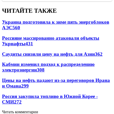
ЧИТАЙТЕ ТАКЖЕ
Украина подготовила к зиме пять энергоблоков
АЭС
560
Россияне массированно атаковали объекты
Укрнафты
431
Саудиты снизили цену на нефть для Азии
362
Кабмин изменил подход к распределению
электроэнергии
308
Цены на нефть падают из-за переговоров Ирана
и Омана
299
Россия закупила топливо в Южной Корее -
СМИ
272
Читать комментарии