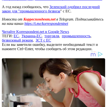
А год назад сообщалось, что
Зеленский одобрил последний
закон для "промышленного безвиза
" с ЕС.
Новости от
Корреспондент.net
в Telegram. Подписывайтесь
на наш канал
https://t.me/korrespondentnet
Читайте Korrespondent.net в Google News
ТЕГИ:
ЕС
,
Украина-ЕС
,
торговля
,
промышленность
,
безвизовый режим
,
ЗСТ с ЕС
Если вы заметили ошибку, выделите необходимый текст и
нажмите Ctrl+Enter, чтобы сообщить об этом редакции.