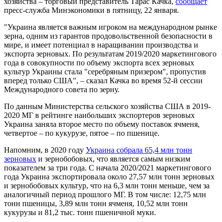
хозяйства – торговый представитель Тарас Качка,
сообщает
пресс-служба Минэкономики в пятницу, 22 января.
"Украина является важным игроком на международном рынке
зерна, одним из гарантов продовольственной безопасности в
мире, и имеет потенциал в наращивании производства и
экспорта зерновых. По результатам 2019/2020 маркетингового
года в совокупности по объему экспорта всех зерновых
культур Украины стала "серебряным призером", пропустив
вперед только США", – сказал Качка во время 52-й сессии
Международного совета по зерну.
По данным Министерства сельского хозяйства США в 2019-
2020 МГ в рейтинге наибольших экспортеров зерновых
Украина заняла второе место по объему поставок ячменя,
четвертое – по кукурузе, пятое – по пшенице.
Напомним, в 2020 году
Украина собрала 65,4 млн тонн
зерновых
и зернобобовых, что является самым низким
показателем за три года. С начала 2020/2021 маркетингового
года Украина экспортировала около 27,57 млн тонн зерновых
и зернобобовых культур, что на 6,3 млн тонн меньше, чем за
аналогичный период прошлого МГ. В том числе: 12,75 млн
тонн пшеницы, 3,89 млн тонн ячменя, 10,52 млн тонн
кукурузы и 81,2 тыс. тонн пшеничной муки.