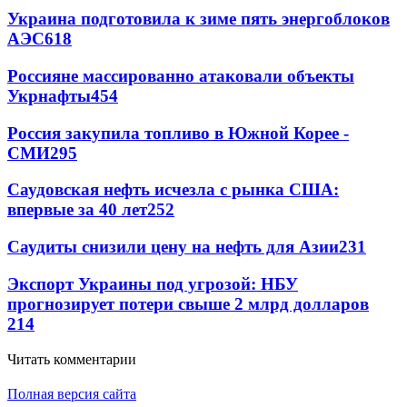
Украина подготовила к зиме пять энергоблоков
АЭС
618
Россияне массированно атаковали объекты
Укрнафты
454
Россия закупила топливо в Южной Корее -
СМИ
295
Саудовская нефть исчезла с рынка США:
впервые за 40 лет
252
Саудиты снизили цену на нефть для Азии
231
Экспорт Украины под угрозой: НБУ
прогнозирует потери свыше 2 млрд долларов
214
Читать комментарии
Полная версия сайта