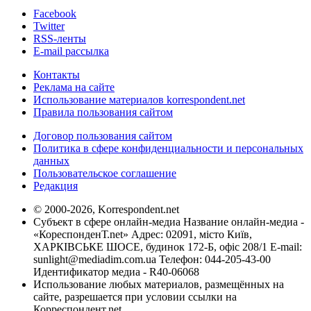
Facebook
Twitter
RSS-ленты
E-mail рассылка
Контакты
Реклама на сайте
Использование материалов korrespondent.net
Правила пользования сайтом
Договор пользования сайтом
Политика в сфере конфиденциальности и персональных
данных
Пользовательское соглашение
Редакция
© 2000-2026, Korrespondent.net
Субъект в сфере онлайн-медиа Название онлайн-медиа -
«КореспонденТ.net» Адрес: 02091, місто Київ,
ХАРКІВСЬКЕ ШОСЕ, будинок 172-Б, офіс 208/1 E-mail:
sunlight@mediadim.com.ua
Телефон: 044-205-43-00
Идентификатор медиа - R40-06068
Использование любых материалов, размещённых на
сайте, разрешается при условии ссылки на
Корреспондент.net.