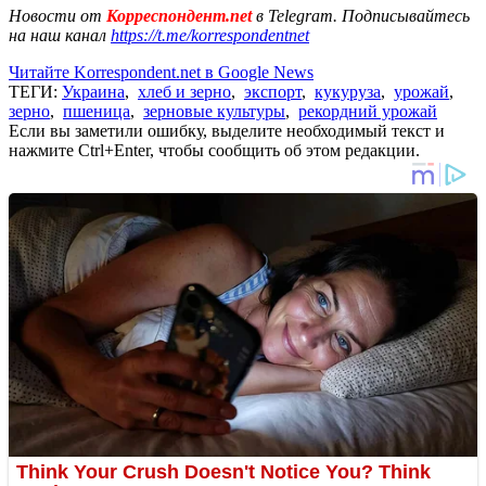
Новости от
Корреспондент.net
в Telegram. Подписывайтесь
на наш канал
https://t.me/korrespondentnet
Читайте Korrespondent.net в Google News
ТЕГИ:
Украина
,
хлеб и зерно
,
экспорт
,
кукуруза
,
урожай
,
зерно
,
пшеница
,
зерновые культуры
,
рекордний урожай
Если вы заметили ошибку, выделите необходимый текст и
нажмите Ctrl+Enter, чтобы сообщить об этом редакции.