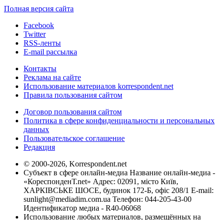
Полная версия сайта
Facebook
Twitter
RSS-ленты
E-mail рассылка
Контакты
Реклама на сайте
Использование материалов korrespondent.net
Правила пользования сайтом
Договор пользования сайтом
Политика в сфере конфиденциальности и персональных
данных
Пользовательское соглашение
Редакция
© 2000-2026, Korrespondent.net
Субъект в сфере онлайн-медиа Название онлайн-медиа -
«КореспонденТ.net» Адрес: 02091, місто Київ,
ХАРКІВСЬКЕ ШОСЕ, будинок 172-Б, офіс 208/1 E-mail:
sunlight@mediadim.com.ua
Телефон: 044-205-43-00
Идентификатор медиа - R40-06068
Использование любых материалов, размещённых на