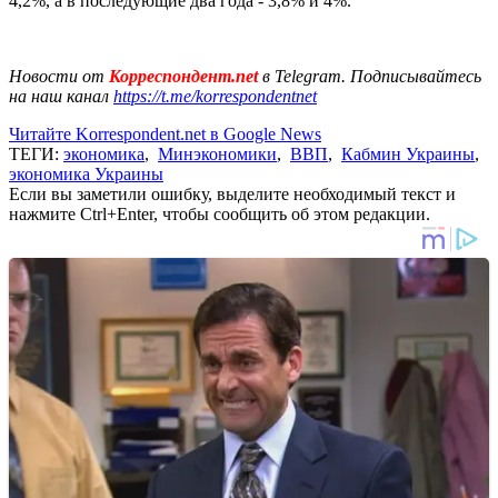
4,2%, а в последующие два года - 3,8% и 4%.
Новости от
Корреспондент.net
в Telegram. Подписывайтесь
на наш канал
https://t.me/korrespondentnet
Читайте Korrespondent.net в Google News
ТЕГИ:
экономика
,
Минэкономики
,
ВВП
,
Кабмин Украины
,
экономика Украины
Если вы заметили ошибку, выделите необходимый текст и
нажмите Ctrl+Enter, чтобы сообщить об этом редакции.