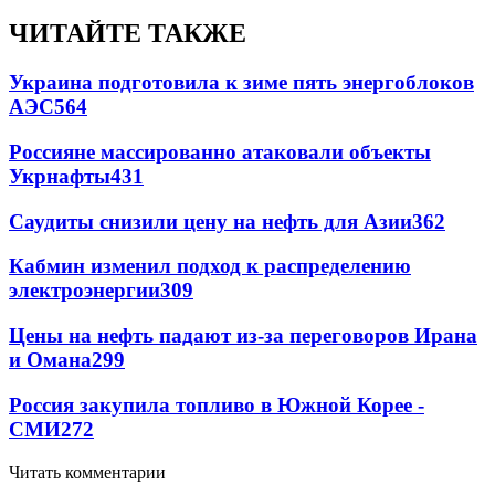
ЧИТАЙТЕ ТАКЖЕ
Украина подготовила к зиме пять энергоблоков
АЭС
564
Россияне массированно атаковали объекты
Укрнафты
431
Саудиты снизили цену на нефть для Азии
362
Кабмин изменил подход к распределению
электроэнергии
309
Цены на нефть падают из-за переговоров Ирана
и Омана
299
Россия закупила топливо в Южной Корее -
СМИ
272
Читать комментарии