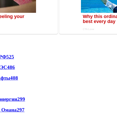
 РФ
525
АЭС
486
афты
408
энергии
299
и Омана
297