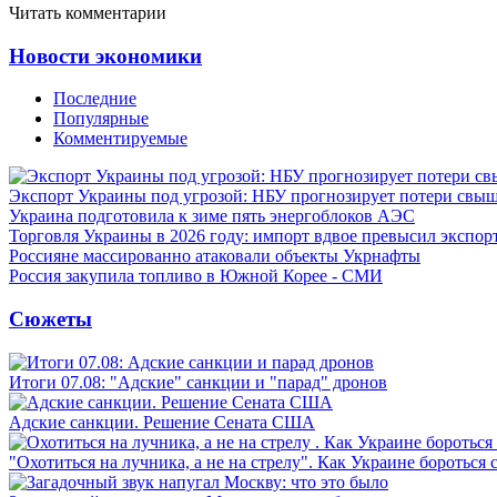
Читать комментарии
Новости экономики
Последние
Популярные
Комментируемые
Экспорт Украины под угрозой: НБУ прогнозирует потери свыш
Украина подготовила к зиме пять энергоблоков АЭС
Торговля Украины в 2026 году: импорт вдвое превысил экспор
Россияне массированно атаковали объекты Укрнафты
Россия закупила топливо в Южной Корее - СМИ
Сюжеты
Итоги 07.08: "Адские" санкции и "парад" дронов
Адские санкции. Решение Сената США
"Охотиться на лучника, а не на стрелу". Как Украине бороться 