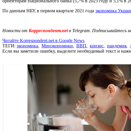
ориентирам Национального банка (5,7% в 2023 году и 5,1% в 20
По данным НБУ, в первом квартале 2021 года
экономика Украи
Новости от
Корреспондент.net
в Telegram. Подписывайтесь н
Читайте Korrespondent.net в Google News
ТЕГИ:
экономика
,
Минэкономики
,
ВВП
,
кризис
,
пандемия
,
Если вы заметили ошибку, выделите необходимый текст и нажми