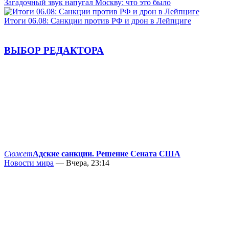
Загадочный звук напугал Москву: что это было
Итоги 06.08: Санкции против РФ и дрон в Лейпциге
ВЫБОР РЕДАКТОРА
Сюжет
Адские санкции. Решение Сената США
Новости мира
— Вчера, 23:14