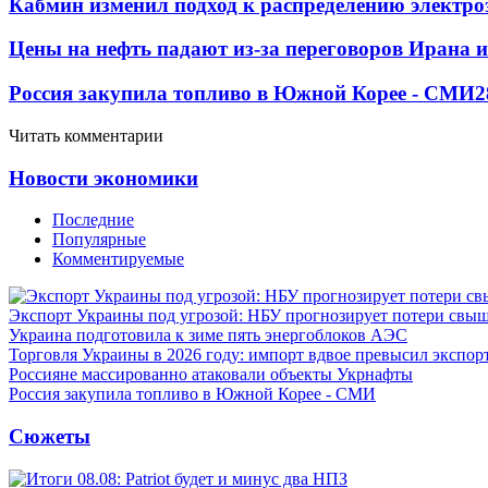
Кабмин изменил подход к распределению электро
Цены на нефть падают из-за переговоров Ирана 
Россия закупила топливо в Южной Корее - СМИ
2
Читать комментарии
Новости экономики
Последние
Популярные
Комментируемые
Экспорт Украины под угрозой: НБУ прогнозирует потери свыш
Украина подготовила к зиме пять энергоблоков АЭС
Торговля Украины в 2026 году: импорт вдвое превысил экспор
Россияне массированно атаковали объекты Укрнафты
Россия закупила топливо в Южной Корее - СМИ
Сюжеты