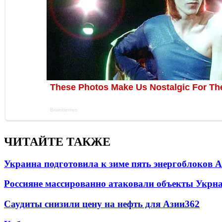
ЧИТАЙТЕ ТАКЖЕ
Украина подготовила к зиме пять энергоблоков 
Россияне массированно атаковали объекты Укрн
Саудиты снизили цену на нефть для Азии
362