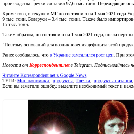
производства гречки составил 97,6 тыс. тонн. Переходящие ост
Кроме того, в текущем МГ по состоянию на 1 мая 2021 года Укра
9 тыс. тонн, Беларуси – 3,4 тыс. тонн). Также было импортиро
15 тыс. тонн.
Таким образом, по состоянию на 1 мая 2021 года, по экспертны
"Поэтому оснований для возникновения дефицита этой продукц
Ранее сообщалось, что
в Украине замедлился рост цен
. При это
Новости от
Корреспондент.net
в Telegram. Подписывайтесь н
Читайте Korrespondent.net в Google News
ТЕГИ:
Минэкономики
,
продукты
,
Гречка
,
продукты питания
Если вы заметили ошибку, выделите необходимый текст и нажми