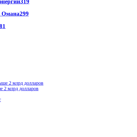
энергии
319
и Омана
299
81
е 2 млрд долларов
т