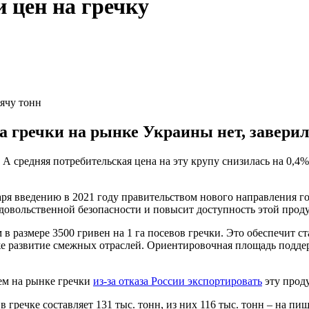
 цен на гречку
сячу тонн
а гречки на рынке Украины нет, завери
 А средняя потребительская цена на эту крупу снизилась на 0,4%
даря введению в 2021 году правительством нового направления 
одовольственной безопасности и повысит доступность этой прод
в размере 3500 гривен на 1 га посевов гречки. Это обеспечит 
же развитие смежных отраслей. Ориентировочная площадь поддер
ем на рынке гречки
из-за отказа России экспортировать
эту прод
 гречке составляет 131 тыс. тонн, из них 116 тыс. тонн – на п