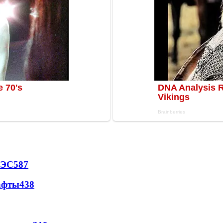
АЭС
587
афты
438