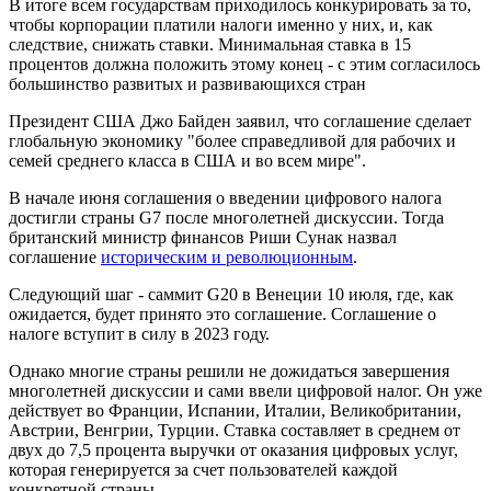
В итоге всем государствам приходилось конкурировать за то,
чтобы корпорации платили налоги именно у них, и, как
следствие, снижать ставки. Минимальная ставка в 15
процентов должна положить этому конец - с этим согласилось
большинство развитых и развивающихся стран
Президент США Джо Байден заявил, что соглашение сделает
глобальную экономику "более справедливой для рабочих и
семей среднего класса в США и во всем мире".
В начале июня соглашения о введении цифрового налога
достигли страны G7 после многолетней дискуссии. Тогда
британский министр финансов Риши Сунак назвал
соглашение
историческим и революционным
.
Следующий шаг - саммит G20 в Венеции 10 июля, где, как
ожидается, будет принято это соглашение. Соглашение о
налоге вступит в силу в 2023 году.
Однако многие страны решили не дожидаться завершения
многолетней дискуссии и сами ввели цифровой налог. Он уже
действует во Франции, Испании, Италии, Великобритании,
Австрии, Венгрии, Турции. Ставка составляет в среднем от
двух до 7,5 процента выручки от оказания цифровых услуг,
которая генерируется за счет пользователей каждой
конкретной страны.