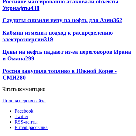
Россияне массированно атаковали объекты
Укрнафты
438
Саудиты снизили цену на нефть для Азии
362
Кабмин изменил подход к распределению
электроэнергии
319
Цены на нефть падают из-за переговоров Ирана
и Омана
299
Россия закупила топливо в Южной Корее -
СМИ
280
Читать комментарии
Полная версия сайта
Facebook
Twitter
RSS-ленты
E-mail рассылка