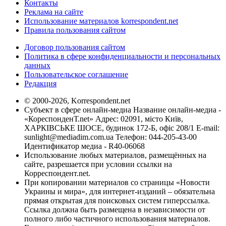
Контакты
Реклама на сайте
Использование материалов korrespondent.net
Правила пользования сайтом
Договор пользования сайтом
Политика в сфере конфиденциальности и персональных
данных
Пользовательское соглашение
Редакция
© 2000-2026, Korrespondent.net
Субъект в сфере онлайн-медиа Название онлайн-медиа -
«КореспонденТ.net» Адрес: 02091, місто Київ,
ХАРКІВСЬКЕ ШОСЕ, будинок 172-Б, офіс 208/1 E-mail:
sunlight@mediadim.com.ua
Телефон: 044-205-43-00
Идентификатор медиа - R40-06068
Использование любых материалов, размещённых на
сайте, разрешается при условии ссылки на
Корреспондент.net.
При копировании материалов со страницы «Новости
Украины и мира», для интернет-изданий – обязательна
прямая открытая для поисковых систем гиперссылка.
Ссылка должна быть размещена в независимости от
полного либо частичного использования материалов.