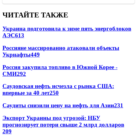
ЧИТАЙТЕ ТАКЖЕ
Украина подготовила к зиме пять энергоблоков
АЭС
613
Россияне массированно атаковали объекты
Укрнафты
449
Россия закупила топливо в Южной Корее -
СМИ
292
Саудовская нефть исчезла с рынка США:
впервые за 40 лет
250
Саудиты снизили цену на нефть для Азии
231
Экспорт Украины под угрозой: НБУ
прогнозирует потери свыше 2 млрд долларов
209