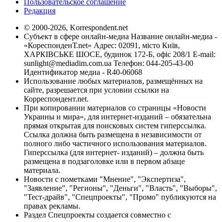
Пользовательское соглашение
Редакция
© 2000-2026, Korrespondent.net
Субъект в сфере онлайн-медиа Название онлайн-медиа -
«КореспонденТ.net» Адрес: 02091, місто Київ,
ХАРКІВСЬКЕ ШОСЕ, будинок 172-Б, офіс 208/1 E-mail:
sunlight@mediadim.com.ua
Телефон: 044-205-43-00
Идентификатор медиа - R40-06068
Использование любых материалов, размещённых на
сайте, разрешается при условии ссылки на
Корреспондент.net.
При копировании материалов со страницы «Новости
Украины и мира», для интернет-изданий – обязательна
прямая открытая для поисковых систем гиперссылка.
Ссылка должна быть размещена в независимости от
полного либо частичного использования материалов.
Гиперссылка (для интернет- изданий) – должна быть
размещена в подзаголовке или в первом абзаце
материала.
Новости с пометками "Мнение", "Экспертиза",
"Заявление", "Регионы", "Деньги", "Власть", "Выборы",
"Тест-драйв", "Спецпроекты", "Промо" публикуются на
правах рекламы.
Раздел Спецпроекты создается совместно с