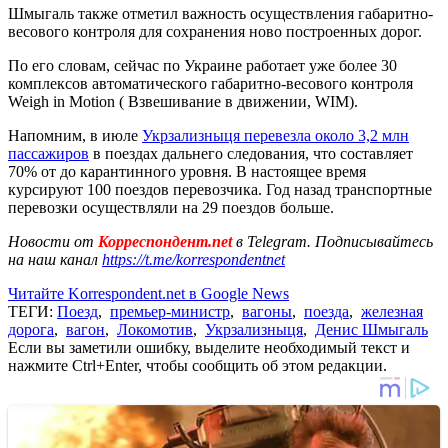
Шмыгаль также отметил важность осуществления габаритно-
весового контроля для сохранения ново построенных дорог.
По его словам, сейчас по Украине работает уже более 30
комплексов автоматического габаритно-весового контроля
Weigh in Motion ( Взвешивание в движении, WIM).
Напомним, в июле
Укрзализныця перевезла около 3,2 млн
пассажиров
в поездах дальнего следования, что составляет
70% от до карантинного уровня. В настоящее время
курсируют 100 поездов перевозчика. Год назад транспортные
перевозки осуществляли на 29 поездов больше.
Новости от
Корреспондент.net
в Telegram. Подписывайтесь
на наш канал
https://t.me/korrespondentnet
Читайте Korrespondent.net в Google News
ТЕГИ:
Поезд
,
премьер-министр
,
вагоны
,
поезда
,
железная
дорога
,
вагон
,
Локомотив
,
Укрзализныця
,
Денис Шмыгаль
Если вы заметили ошибку, выделите необходимый текст и
нажмите Ctrl+Enter, чтобы сообщить об этом редакции.