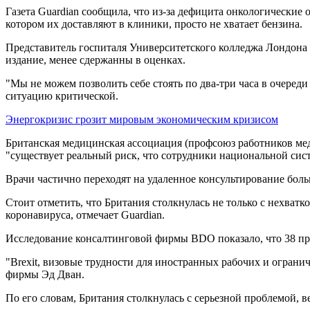
Газета Guardian сообщила, что из-за дефицита онкологические
котором их доставляют в клиники, просто не хватает бензина.
Представитель госпиталя Университетского колледжа Лондона 
издание, менее сдержанны в оценках.
"Мы не можем позволить себе стоять по два-три часа в очереди
ситуацию критической.
Энергокризис грозит мировым экономическим кризисом
Британская медицинская ассоциация (профсоюз работников ме
"существует реальный риск, что сотрудники национальной сист
Врачи частично переходят на удаленное консультирование боль
Стоит отметить, что Британия столкнулась не только с нехватко
коронавируса, отмечает Guardian.
Исследование консалтинговой фирмы BDO показало, что 38 пр
"Brexit, визовые трудности для иностранных рабочих и огранич
фирмы Эд Дван.
По его словам, Британия столкнулась с серьезной проблемой, в