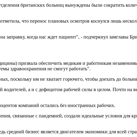
 отделения британских больниц вынуждены были сократить колич
отметила, что перенос плановых осмотров коснулся лишь нескол
 на заправку, когда нас ждет пациент", - подчеркнул замглавы 
дицины) призвала обеспечить медикам и работникам незаменимы
емы здравоохранения не смогут работать".
ных, поскольку им не хватает горючего, чтобы доехать до больн
й водителей, а и с дефицитом рабочей силы в целом. Почти на ве
оцентов компаний остались без иностранных рабочих.
ения, связанные с пандемией, создали идеальные условия для кр
едь средний бизнес является двигателем экономики для всей стр