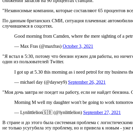
снижении запасов на 90 процентах станций.
"Независимые компании, которые составляют 65 процентов всей
По данным британских СМИ, ситуация плачевная: автомобилисты
случившемся в соцсетях.
Good morning from Camden, where the mere sighting of a petro
— Max Fras (@maxfras)
October 3, 2021
"Я встал в 5:30, потому что бензин нужен для работы, но ничего
один из пользователей Twitter.
I got up at 5.30 this morning as i need petrol for my business t
— michael day (@daysey9)
September 26, 2021
"Моя дочь завтра не поедет на работу, если не найдет бензина.
Morning M well my daughter won't be going to work tomorrow if 
— Lynlittlelion🇬🇧 (@lynlittlelion)
September 27, 2021
В стране и до этого была системная проблема с логистическим
не только усугубила эту проблему, но и привела к новым - уже