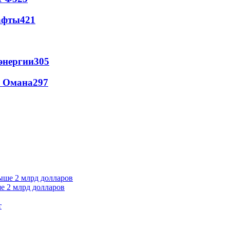
афты
421
энергии
305
и Омана
297
е 2 млрд долларов
т