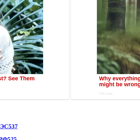
АЭС
537
 РФ
525