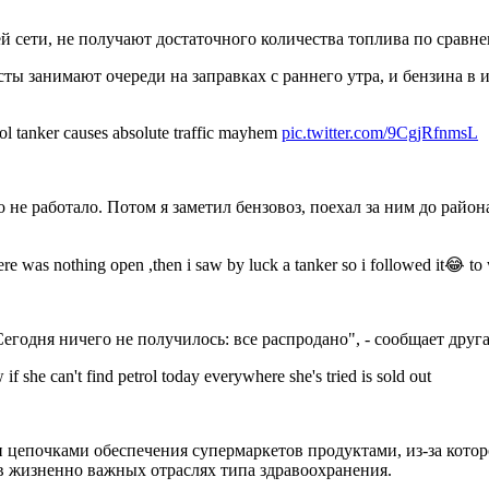
 сети, не получают достаточного количества топлива по сравнен
 занимают очереди на заправках с раннего утра, и бензина в и
l tanker causes absolute traffic mayhem
pic.twitter.com/9CgjRfnmsL
 не работало. Потом я заметил бензовоз, поехал за ним до района
here was nothing open ,then i saw by luck a tanker so i followed it😂 t
 Сегодня ничего не получилось: все распродано", - сообщает друг
she can't find petrol today everywhere she's tried is sold out
и цепочками обеспечения супермаркетов продуктами, из-за кото
 в жизненно важных отраслях типа здравоохранения.