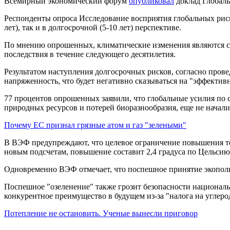
Всемирный экономический форум
опубликовал
доклад Глобаль
Респонденты опроса Исследование восприятия глобальных риск
лет), так и в долгосрочной (5-10 лет) перспективе.
По мнению опрошенных, климатические изменения являются са
последствия в течение следующего десятилетия.
Результатом наступления долгосрочных рисков, согласно пров
напряженность, что будет негативно сказываться на "эффектив
77 процентов опрошенных заявили, что глобальные усилия по
природных ресурсов и потерей биоразнообразия, еще не начали
Почему ЕС признал грязные атом и газ "зелеными"
В ВЭФ предупреждают, что целевое ограничение повышения тем
новым подсчетам, повышение составит 2,4 градуса по Цельсию
Одновременно ВЭФ отмечает, что поспешное принятие экопол
Поспешное "озеленение" также грозит безопасности национальн
конкурентное преимущество в будущем из-за "налога на углеро
Потепление не остановить. Ученые вынесли приговор