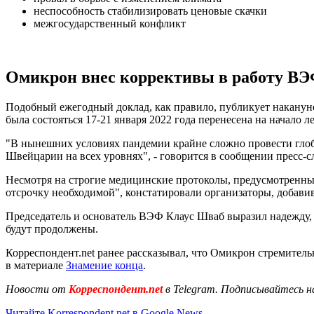
неспособность стабилизировать ценовые скачки
межгосударственный конфликт
Омикрон внес коррективы в работу В
Подобный ежегодный доклад, как правило, публикует накануне
была состояться 17-21 января 2022 года перенесена на начало 
"В нынешних условиях пандемии крайне сложно провести глоба
Швейцарии на всех уровнях", - говорится в сообщении пресс
Несмотря на строгие медицинские протоколы, предусмотренные
отсрочку необходимой", констатировали организаторы, добави
Председатель и основатель ВЭФ Клаус Шваб выразил надежду, ч
будут продолжены.
Корреспондент.net ранее рассказывал, что Омикрон стремител
в материале
Знамение конца
.
Новости от
Корреспондент.net
в Telegram. Подписывайтесь н
Читайте Korrespondent.net в Google News