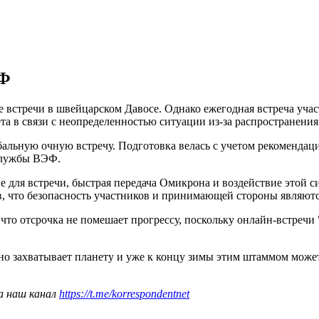
ЭФ
 встречи в швейцарском Давосе. Однако ежегодная встреча уча
лета в связи с неопределенностью ситуации из-за распространени
льную очную встречу. Подготовка велась с учетом рекомендаци
-службы ВЭФ.
 для встречи, быстрая передача Омикрона и воздействие этой с
в, что безопасность участников и принимающей стороны являютс
то отсрочка не помешает прогрессу, поскольку онлайн-встречи 
ьно захватывает планету и уже к концу зимы этим штаммом може
а наш канал
https://t.me/korrespondentnet