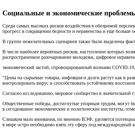
Социальные и экономические проблем
Среди самых высоких рисков воздействия в обозримой перспек
прогресс в сокращении бедности и неравенства и еще больше о
В группе нежелательных сценариев также были выделены факт
В числе наиболее вероятных рисков, наступление которых воз
распространенное разочарование молодежи, цифровое неравенс
экономический застой, спровоцированный волнами COVID-19, 
"Цены на сырьевые товары, инфляция и долги растут как в раз
контролировать вирус и способствовать устойчивому восстановл
Согласно исследованию, мировое сообщество в значительной ст
Общественные победы, достигнутые упорным трудом, могут быт
в сегодняшние экономические и политические институты, отме
Слишком мало внимания, по мнению ВЭФ, уделяется потенциаль
в мире остро необходимо взять эту сферу под международный ко