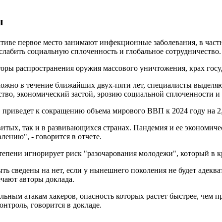
ы
тиве первое место занимают инфекционные заболевания, в част
слабить социальную сплоченность и глобальное сотрудничество.
оры распространения оружия массового уничтожения, крах госу
можно в течение ближайших двух-пяти лет, специалисты выделяю
тво, экономический застой, эрозию социальной сплоченности и 
приведет к сокращению объема мирового ВВП к 2024 году на 2
витых, так и в развивающихся странах. Пандемия и ее экономич
ению", - говорится в отчете.
епени игнорирует риск "разочарования молодежи", который в кр
ь сведены на нет, если у нынешнего поколения не будет адеква
чают авторы доклада.
ным атакам хакеров, опасность которых растет быстрее, чем п
нтроль, говорится в докладе.