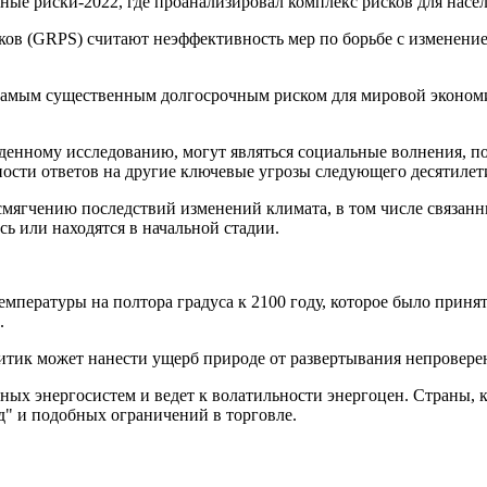
ные риски-2022, где проанализировал комплекс рисков для насе
ов (GRPS) считают неэффективность мер по борьбе с изменением
мым существенным долгосрочным риском для мировой экономики
еденному исследованию, могут являться социальные волнения, п
ности ответов на другие ключевые угрозы следующего десятилет
 смягчению последствий изменений климата, в том числе связа
сь или находятся в начальной стадии.
пературы на полтора градуса к 2100 году, которое было принят
.
итик может нанести ущерб природе от развертывания непровер
ых энергосистем и ведет к волатильности энергоцен. Страны, к
д" и подобных ограничений в торговле.