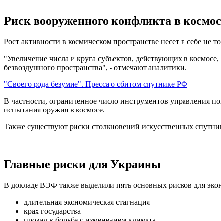
Риск вооруженного конфликта в космос
Рост активности в космическом пространстве несет в себе не 
"Увеличение числа и круга субъектов, действующих в космосе,
безвоздушного пространства", - отмечают аналитики.
"Cвоего рода безумие". Пресса о сбитом спутнике РФ
В частности, ограниченное число инструментов управления п
испытания оружия в космосе.
Также существуют риски столкновений искусственных спутнико
Главные риски для Украины
В докладе ВЭФ также выделили пять основных рисков для эк
длительная экономическая стагнация
крах государства
провал в борьбе с изменением климата