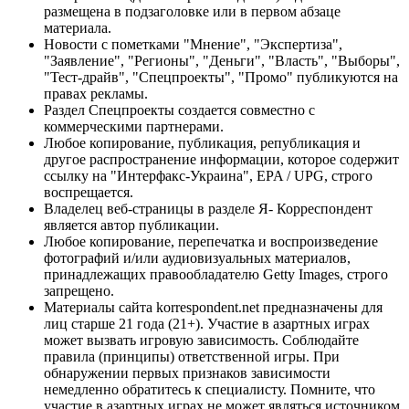
размещена в подзаголовке или в первом абзаце
материала.
Новости с пометками "Мнение", "Экспертиза",
"Заявление", "Регионы", "Деньги", "Власть", "Выборы",
"Тест-драйв", "Спецпроекты", "Промо" публикуются на
правах рекламы.
Раздел Спецпроекты создается совместно с
коммерческими партнерами.
Любое копирование, публикация, републикация и
другое распространение информации, которое содержит
ссылку на "Интерфакс-Украина", EPA / UPG, строго
воспрещается.
Владелец веб-страницы в разделе Я- Корреспондент
является автор публикации.
Любое копирование, перепечатка и воспроизведение
фотографий и/или аудиовизуальных материалов,
принадлежащих правообладателю Getty Images, строго
запрещено.
Материалы сайта korrespondent.net предназначены для
лиц старше 21 года (21+). Участие в азартных играх
может вызвать игровую зависимость. Соблюдайте
правила (принципы) ответственной игры. При
обнаружении первых признаков зависимости
немедленно обратитесь к специалисту. Помните, что
участие в азартных играх не может являться источником