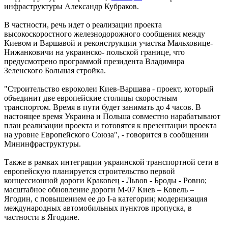
инфраструктуры Александр Кубраков.
В частности, речь идет о реализации проекта
высокоскоростного железнодорожного сообщения между
Киевом и Варшавой и реконструкции участка Мальховице-
Нижанковичи на украинско- польской границе, что
предусмотрено программой президента Владимира
Зеленского Большая стройка.
"Строительство евроколеи Киев-Варшава - проект, который
объединит две европейские столицы скоростным
транспортом. Время в пути будет занимать до 4 часов. В
настоящее время Украина и Польша совместно нарабатывают
план реализации проекта и готовятся к презентации проекта
на уровне Европейского Союза", - говорится в сообщении
Мининфраструктуры.
Также в рамках интеграции украинской транспортной сети в
европейскую планируется строительство первой
концессионной дороги Краковец - Львов - Броды - Ровно;
масштабное обновление дороги М-07 Киев – Ковель –
Ягодин, с повышением ее до I-а категории; модернизация
международных автомобильных пунктов пропуска, в
частности в Ягодине.