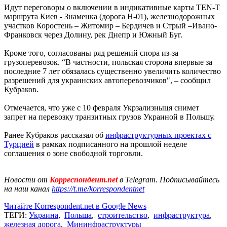
Идут переговоры о включении в индикативные карты TEN-T
маршрута Киев - Знаменка (дорога Н-01), железнодорожных
участков Коростень – Житомир – Бердичев и Стрый –Ивано-
Франковск через Долину, рек Днепр и Южный Буг.
Кроме того, согласованы ряд решений спора из-за
грузоперевозок. “В частности, польская сторона впервые за
последние 7 лет обязалась существенно увеличить количество
разрешений для украинских автоперевозчиков", – сообщил
Кубраков.
Отмечается, что уже с 10 февраля Укрзализныця снимет
запрет на перевозку транзитных грузов Украиной в Польшу.
Ранее Кубраков рассказал об
инфраструктурных проектах с
Турцией
в рамках подписанного на прошлой неделе
соглашения о зоне свободной торговли.
Новости от
Корреспондент.net
в Telegram. Подписывайтесь
на наш канал
https://t.me/korrespondentnet
Читайте Korrespondent.net в Google News
ТЕГИ:
Украина
,
Польша
,
строительство
,
инфраструктура
,
железная дорога
,
Мининфраструктуры