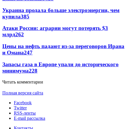
Украина продала больше электроэнергии, чем
купила
385
Атаки России: аграрии могут потерять $3
млрд
262
Цены на нефть падают из-за переговоров Ирана
и Омана
247
Запасы газа в Европе упали до исторического
минимума
228
Читать комментарии
Полная версия сайта
Facebook
Twitter
RSS-ленты
E-mail рассылка
Контакты