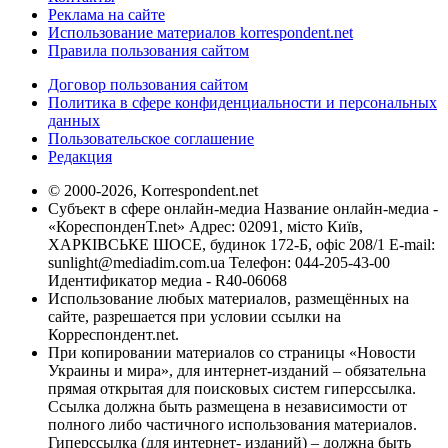
Реклама на сайте
Использование материалов korrespondent.net
Правила пользования сайтом
Договор пользования сайтом
Политика в сфере конфиденциальности и персональных
данных
Пользовательское соглашение
Редакция
© 2000-2026, Korrespondent.net
Субъект в сфере онлайн-медиа Название онлайн-медиа -
«КореспонденТ.net» Адрес: 02091, місто Київ,
ХАРКІВСЬКЕ ШОСЕ, будинок 172-Б, офіс 208/1 E-mail:
sunlight@mediadim.com.ua
Телефон: 044-205-43-00
Идентификатор медиа - R40-06068
Использование любых материалов, размещённых на
сайте, разрешается при условии ссылки на
Корреспондент.net.
При копировании материалов со страницы «Новости
Украины и мира», для интернет-изданий – обязательна
прямая открытая для поисковых систем гиперссылка.
Ссылка должна быть размещена в независимости от
полного либо частичного использования материалов.
Гиперссылка (для интернет- изданий) – должна быть