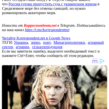
что
Россия готова пропустить суда с украинским зерном
в
Средиземное море без отмены санкций, но нужно
разминировать акваторию моря.
Новости от
Корреспондент.net
в Telegram. Подписывайтесь
на наш канал
https://t.me/korrespondentnet
Читайте Korrespondent.net в Google News
ТЕГИ:
Украина
,
зерно
,
порт
,
Минагрополитики
,
аграрный
сектор
,
аграрии
,
сельхозпродукция
Если вы заметили ошибку, выделите необходимый текст и
нажмите Ctrl+Enter, чтобы сообщить об этом редакции.