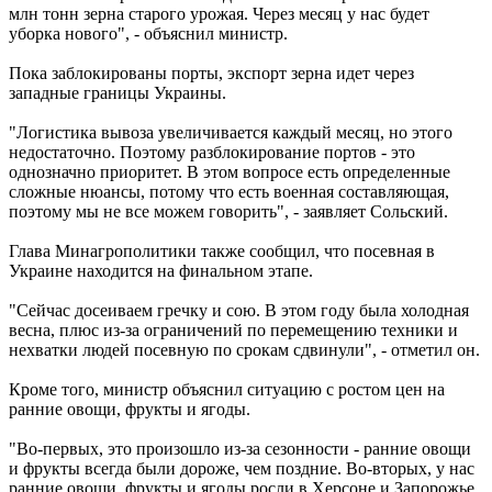
млн тонн зерна старого урожая. Через месяц у нас будет
уборка нового", - объяснил министр.
Пока заблокированы порты, экспорт зерна идет через
западные границы Украины.
"Логистика вывоза увеличивается каждый месяц, но этого
недостаточно. Поэтому разблокирование портов - это
однозначно приоритет. В этом вопросе есть определенные
сложные нюансы, потому что есть военная составляющая,
поэтому мы не все можем говорить", - заявляет Сольский.
Глава Минагрополитики также сообщил, что посевная в
Украине находится на финальном этапе.
"Сейчас досеиваем гречку и сою. В этом году была холодная
весна, плюс из-за ограничений по перемещению техники и
нехватки людей посевную по срокам сдвинули", - отметил он.
Кроме того, министр объяснил ситуацию с ростом цен на
ранние овощи, фрукты и ягоды.
"Во-первых, это произошло из-за сезонности - ранние овощи
и фрукты всегда были дороже, чем поздние. Во-вторых, у нас
ранние овощи, фрукты и ягоды росли в Херсоне и Запорожье,