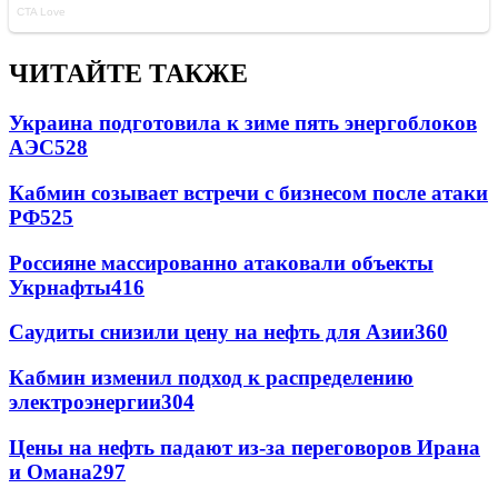
ЧИТАЙТЕ ТАКЖЕ
Украина подготовила к зиме пять энергоблоков
АЭС
528
Кабмин созывает встречи с бизнесом после атаки
РФ
525
Россияне массированно атаковали объекты
Укрнафты
416
Саудиты снизили цену на нефть для Азии
360
Кабмин изменил подход к распределению
электроэнергии
304
Цены на нефть падают из-за переговоров Ирана
и Омана
297