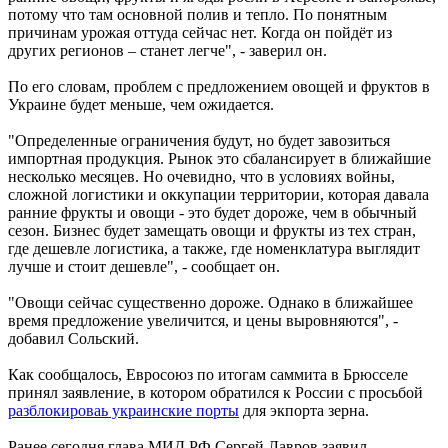
потому что там основной полив и тепло. По понятным
причинам урожая оттуда сейчас нет. Когда он пойдёт из
других регионов – станет легче", - заверил он.
По его словам, проблем с предложением овощей и фруктов в
Украине будет меньше, чем ожидается.
"Определенные ограничения будут, но будет завозиться
импортная продукция. Рынок это сбалансирует в ближайшие
несколько месяцев. Но очевидно, что в условиях войны,
сложной логистики и оккупации территории, которая давала
ранние фрукты и овощи - это будет дороже, чем в обычный
сезон. Бизнес будет замещать овощи и фрукты из тех стран,
где дешевле логистика, а также, где номенклатура выглядит
лучше и стоит дешевле", - сообщает он.
"Овощи сейчас существенно дороже. Однако в ближайшее
время предложение увеличится, и цены выровняются", -
добавил Сольский.
Как сообщалось, Евросоюз по итогам саммита в Брюсселе
принял заявление, в котором обратился к России с просьбой
разблокироваь украинские порты
для экпорта зерна.
Ранее сегодня глава МИД РФ Сергей Лавров заявил,