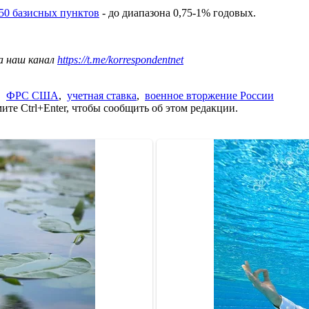
 50 базисных пунктов
- до диапазона 0,75-1% годовых.
а наш канал
https://t.me/korrespondentnet
,
ФРС США
,
учетная ставка
,
военное вторжение России
те Ctrl+Enter, чтобы сообщить об этом редакции.