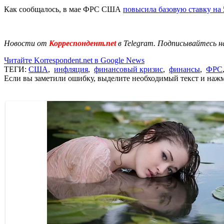
Как сообщалось, в мае ФРС США
повысила базовую ставку на
Новости от
Корреспондент.net
в Telegram. Подписывайтесь н
Читайте Korrespondent.net в Google News
ТЕГИ:
США
,
инфляция
,
финансовый кризис
,
финансы
,
ФРС
Если вы заметили ошибку, выделите необходимый текст и нажми