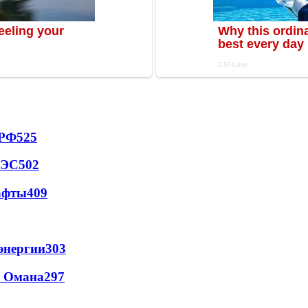
 РФ
525
АЭС
502
афты
409
энергии
303
и Омана
297