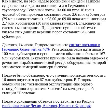
Как известо, на этой неделе российский концерн Газпром
существенно сократил поставки газа в Германию по
трубопроводу Северный поток. На 06.00 утра 16 июня
часовой объем прокачки составлял около 2,6 млн кубометров
(29 млн киловатт-часов), с 08.00 до 09.00 показатель достигал
2,7 млн кубометров (30 млн киловатт-часов), следовало из
системы мониторинга. При расчете суточного объема с
учетом этих данных верхний порог составлял 64,8 млн
кубометров.
До этого, 14 июня, Газпром заявил, что
снизит поставки в
Германию более чем на 40%
. Речь должна была идти лишь о
100 млн кубометров в сутки – вместо обычного объема в 167
млн кубометров. В качестве причины была названа задержка с
ремонтом выработавшего свой ресурс оборудования, которой
занимается немецкий концерн Siemens.
Позднее было объявлено, что суточная производительность с
16 июня опустится до 67 млн кубометров. В Газпроме
объяснили это "остановкой эксплуатации еще одного
газотурбинного двигателя Siemens" на компрессорной
станции "Портовая".
Позже о сокращении объемов поставок газа из России
сообщили также Чехия, Австрия, Италия и Франция
.