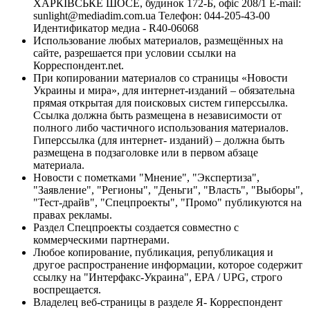
ХАРКІВСЬКЕ ШОСЕ, будинок 172-Б, офіс 208/1 E-mail:
sunlight@mediadim.com.ua
Телефон: 044-205-43-00
Идентификатор медиа - R40-06068
Использование любых материалов, размещённых на
сайте, разрешается при условии ссылки на
Корреспондент.net.
При копировании материалов со страницы «Новости
Украины и мира», для интернет-изданий – обязательна
прямая открытая для поисковых систем гиперссылка.
Ссылка должна быть размещена в независимости от
полного либо частичного использования материалов.
Гиперссылка (для интернет- изданий) – должна быть
размещена в подзаголовке или в первом абзаце
материала.
Новости с пометками "Мнение", "Экспертиза",
"Заявление", "Регионы", "Деньги", "Власть", "Выборы",
"Тест-драйв", "Спецпроекты", "Промо" публикуются на
правах рекламы.
Раздел Спецпроекты создается совместно с
коммерческими партнерами.
Любое копирование, публикация, републикация и
другое распространение информации, которое содержит
ссылку на "Интерфакс-Украина", EPA / UPG, строго
воспрещается.
Владелец веб-страницы в разделе Я- Корреспондент