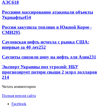
АЭС
618
Россияне массированно атаковали объекты
Укрнафты
454
Россия закупила топливо в Южной Корее -
СМИ
295
Саудовская нефть исчезла с рынка США:
впервые за 40 лет
252
Саудиты снизили цену на нефть для Азии
231
Экспорт Украины под угрозой: НБУ
прогнозирует потери свыше 2 млрд долларов
214
Читать комментарии
Полная версия сайта
Facebook