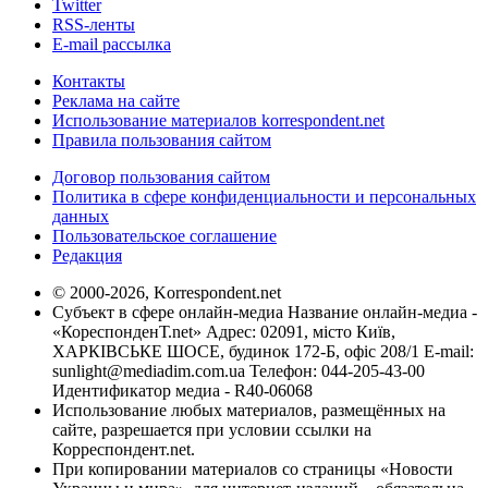
Twitter
RSS-ленты
E-mail рассылка
Контакты
Реклама на сайте
Использование материалов korrespondent.net
Правила пользования сайтом
Договор пользования сайтом
Политика в сфере конфиденциальности и персональных
данных
Пользовательское соглашение
Редакция
© 2000-2026, Korrespondent.net
Субъект в сфере онлайн-медиа Название онлайн-медиа -
«КореспонденТ.net» Адрес: 02091, місто Київ,
ХАРКІВСЬКЕ ШОСЕ, будинок 172-Б, офіс 208/1 E-mail:
sunlight@mediadim.com.ua
Телефон: 044-205-43-00
Идентификатор медиа - R40-06068
Использование любых материалов, размещённых на
сайте, разрешается при условии ссылки на
Корреспондент.net.
При копировании материалов со страницы «Новости