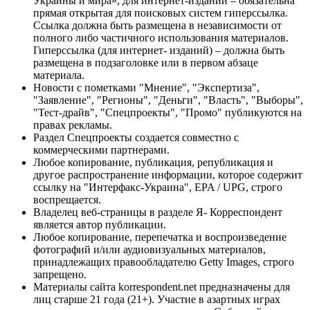
Украины и мира», для интернет-изданий – обязательна
прямая открытая для поисковых систем гиперссылка.
Ссылка должна быть размещена в независимости от
полного либо частичного использования материалов.
Гиперссылка (для интернет- изданий) – должна быть
размещена в подзаголовке или в первом абзаце
материала.
Новости с пометками "Мнение", "Экспертиза",
"Заявление", "Регионы", "Деньги", "Власть", "Выборы",
"Тест-драйв", "Спецпроекты", "Промо" публикуются на
правах рекламы.
Раздел Спецпроекты создается совместно с
коммерческими партнерами.
Любое копирование, публикация, републикация и
другое распространение информации, которое содержит
ссылку на "Интерфакс-Украина", EPA / UPG, строго
воспрещается.
Владелец веб-страницы в разделе Я- Корреспондент
является автор публикации.
Любое копирование, перепечатка и воспроизведение
фотографий и/или аудиовизуальных материалов,
принадлежащих правообладателю Getty Images, строго
запрещено.
Материалы сайта korrespondent.net предназначены для
лиц старше 21 года (21+). Участие в азартных играх