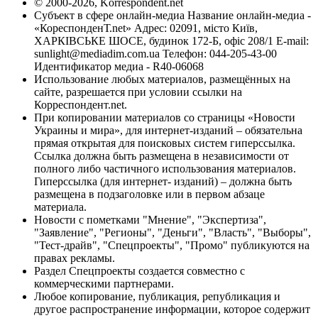
© 2000-2026, Korrespondent.net
Субъект в сфере онлайн-медиа Название онлайн-медиа -
«КореспонденТ.net» Адрес: 02091, місто Київ,
ХАРКІВСЬКЕ ШОСЕ, будинок 172-Б, офіс 208/1 E-mail:
sunlight@mediadim.com.ua
Телефон: 044-205-43-00
Идентификатор медиа - R40-06068
Использование любых материалов, размещённых на
сайте, разрешается при условии ссылки на
Корреспондент.net.
При копировании материалов со страницы «Новости
Украины и мира», для интернет-изданий – обязательна
прямая открытая для поисковых систем гиперссылка.
Ссылка должна быть размещена в независимости от
полного либо частичного использования материалов.
Гиперссылка (для интернет- изданий) – должна быть
размещена в подзаголовке или в первом абзаце
материала.
Новости с пометками "Мнение", "Экспертиза",
"Заявление", "Регионы", "Деньги", "Власть", "Выборы",
"Тест-драйв", "Спецпроекты", "Промо" публикуются на
правах рекламы.
Раздел Спецпроекты создается совместно с
коммерческими партнерами.
Любое копирование, публикация, републикация и
другое распространение информации, которое содержит