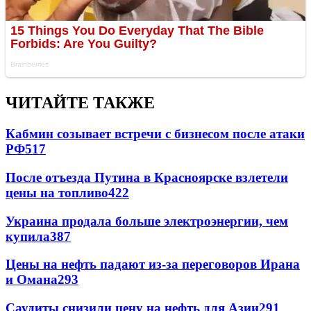
ЧИТАЙТЕ ТАКЖЕ
Кабмин созывает встречи с бизнесом после атаки
РФ
517
После отъезда Путина в Красноярске взлетели
цены на топливо
422
Украина продала больше электроэнергии, чем
купила
387
Цены на нефть падают из-за переговоров Ирана
и Омана
293
Саудиты снизили цену на нефть для Азии
291