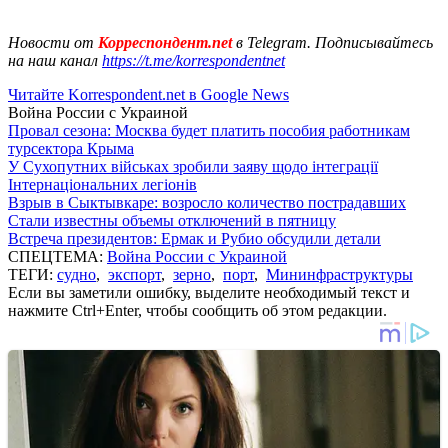
Новости от
Корреспондент.net
в Telegram. Подписывайтесь
на наш канал
https://t.me/korrespondentnet
Читайте Korrespondent.net в Google News
Война России с Украиной
Провал сезона: Москва будет платить пособия работникам
турсектора Крыма
У Сухопутних військах зробили заяву щодо інтеграції
Інтернаціональних легіонів
Взрыв в Сыктывкаре: возросло количество пострадавших
Стали известны объемы отключений в пятницу
Встреча президентов: Ермак и Рубио обсудили детали
СПЕЦТЕМА:
Война России с Украиной
ТЕГИ:
судно
,
экспорт
,
зерно
,
порт
,
Мининфраструктуры
Если вы заметили ошибку, выделите необходимый текст и
нажмите Ctrl+Enter, чтобы сообщить об этом редакции.