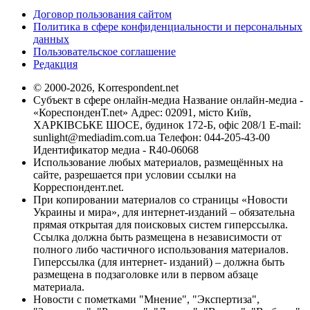
Договор пользования сайтом
Политика в сфере конфиденциальности и персональных
данных
Пользовательское соглашение
Редакция
© 2000-2026, Korrespondent.net
Субъект в сфере онлайн-медиа Название онлайн-медиа -
«КореспонденТ.net» Адрес: 02091, місто Київ,
ХАРКІВСЬКЕ ШОСЕ, будинок 172-Б, офіс 208/1 E-mail:
sunlight@mediadim.com.ua
Телефон: 044-205-43-00
Идентификатор медиа - R40-06068
Использование любых материалов, размещённых на
сайте, разрешается при условии ссылки на
Корреспондент.net.
При копировании материалов со страницы «Новости
Украины и мира», для интернет-изданий – обязательна
прямая открытая для поисковых систем гиперссылка.
Ссылка должна быть размещена в независимости от
полного либо частичного использования материалов.
Гиперссылка (для интернет- изданий) – должна быть
размещена в подзаголовке или в первом абзаце
материала.
Новости с пометками "Мнение", "Экспертиза",