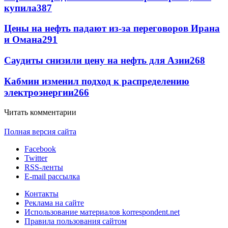
купила
387
Цены на нефть падают из-за переговоров Ирана
и Омана
291
Саудиты снизили цену на нефть для Азии
268
Кабмин изменил подход к распределению
электроэнергии
266
Читать комментарии
Полная версия сайта
Facebook
Twitter
RSS-ленты
E-mail рассылка
Контакты
Реклама на сайте
Использование материалов korrespondent.net
Правила пользования сайтом