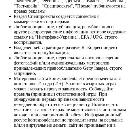
"Заявление", "Регионы", "Деньги", "Власть", "Выборы",
"Тест-драйв", "Спецпроекты", "Промо" публикуются на
правах рекламы.
Раздел Спецпроекты создается совместно с
коммерческими партнерами.
Любое копирование, публикация, републикация и
другое распространение информации, которое содержит
ссылку на "Интерфакс-Украина", EPA / UPG, строго
воспрещается.
Владелец веб-страницы в разделе Я- Корреспондент
является автор публикации.
Любое копирование, перепечатка и воспроизведение
фотографий и/или аудиовизуальных материалов,
принадлежащих правообладателю Getty Images, строго
запрещено.
Материалы сайта korrespondent.net предназначены для
лиц старше 21 года (21+). Участие в азартных играх
может вызвать игровую зависимость. Соблюдайте
правила (принципы) ответственной игры. При
обнаружении первых признаков зависимости
немедленно обратитесь к специалисту. Помните, что
участие в азартных играх не может являться источником
доходов или альтернативой работе. Информационный
ресурс korrespondent.net не проводит игры на реальные
и/или виртуальные деньги, сайт не принимает ни в