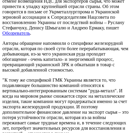
отмене возмещения НДС для экспортеров сырья, что может
привести к упадку крупнейшей отрасли страны. Об этом
говорится в письме от Укрметаллургпрома и Украинской
зерновой ассоциации к Сопредседателям Нацсовета по
восстановлению Украины от последствий войны – Руслану
Стефанчуку, Денису Шмыгалю и Андрею Ермаку, пишет
Обозреватель
.
Авторы обращение напомнили о специфике железорудной
отрасли, которая по своей сути более перерабатывающая, чем
добывающая, из-за чего украинская руда проходит
обогащение - очень капитало- и энергоемкий процесс,
превращающий украинский ЗРК и обкатыши в товар с
высокой добавленной стоимостью.
"К тому же спецификой ГМК Украины является то, что
подавляющее большинство компаний относятся к
вертикально-интегрированным системам "руда-металл". И
когда на мировом рынке снижается спрос на металлические
изделия, такие компании могут продержаться именно за счет
экспорта железорудной продукции. И поэтому
дополнительное финансовое давление на экспорт сырья – это
потеря устойчивости отрасли, которая из-за войны
переживает самые трудные времена и, в течение следующих
лет, потребует значительных ресурсов для восстановления и