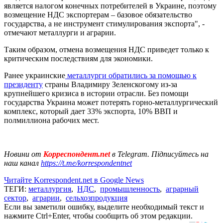
является налогом конечных потребителей в Украине, поэтому
возмещение НДС экспортерам – базовое обязательство
государства, а не инструмент стимулирования экспорта", -
отмечают металлурги и аграрии.
Таким образом, отмена возмещения НДС приведет только к
критическим последствиям для экономики.
Ранее украинские
металлурги обратились за помощью к
президенту
страны Владимиру Зеленскогому из-за
крупнейшего кризиса в истории отрасли. Без помощи
государства Украина может потерять горно-металлургический
комплекс, который дает 33% экспорта, 10% ВВП и
полмиллиона рабочих мест.
Новини от
Корреспондент.net
в Telegram. Підписуйтесь на
наш канал
https://t.me/korrespondentnet
Читайте Korrespondent.net в Google News
ТЕГИ:
металлургия
,
НДС
,
промышленность
,
аграрный
сектор
,
аграрии
,
сельхозпродукция
Если вы заметили ошибку, выделите необходимый текст и
нажмите Ctrl+Enter, чтобы сообщить об этом редакции.