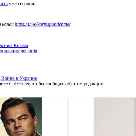
вить
уже сегодня.
ш канал
https://t.me/korrespondentnet
сектора Крыма
іональних легіонів
,
Война в Украине
те Ctrl+Enter, чтобы сообщить об этом редакции.