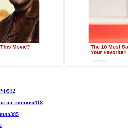
 РФ
512
ны на топливо
418
пила
385
2