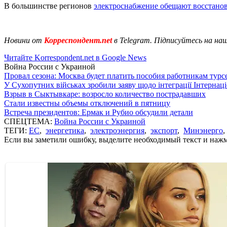
В большинстве регионов
электроснабжение обещают восстано
Новини от
Корреспондент.net
в Telegram. Підписуйтесь на на
Читайте Korrespondent.net в Google News
Война России с Украиной
Провал сезона: Москва будет платить пособия работникам тур
У Сухопутних військах зробили заяву щодо інтеграції Інтернац
Взрыв в Сыктывкаре: возросло количество пострадавших
Стали известны объемы отключений в пятницу
Встреча президентов: Ермак и Рубио обсудили детали
СПЕЦТЕМА:
Война России с Украиной
ТЕГИ:
ЕС
,
энергетика
,
электроэнергия
,
экспорт
,
Минэнерго
Если вы заметили ошибку, выделите необходимый текст и нажми