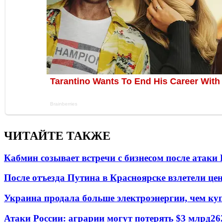
ЧИТАЙТЕ ТАКЖЕ
Кабмин созывает встречи с бизнесом после атаки
После отъезда Путина в Красноярске взлетели це
Украина продала больше электроэнергии, чем ку
Атаки России: аграрии могут потерять $3 млрд
26