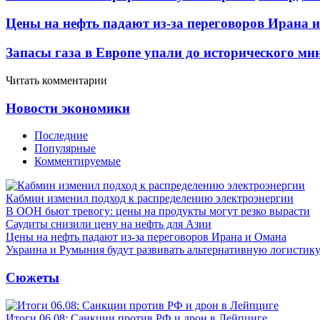
Цены на нефть падают из-за переговоров Ирана 
Запасы газа в Европе упали до исторического м
Читать комментарии
Новости экономики
Последние
Популярные
Комментируемые
Кабмин изменил подход к распределению электроэнергии
В ООН бьют тревогу: цены на продукты могут резко вырасти
Саудиты снизили цену на нефть для Азии
Цены на нефть падают из-за переговоров Ирана и Омана
Украина и Румыния будут развивать альтернативную логистику
Сюжеты
Итоги 06.08: Санкции против РФ и дрон в Лейпциге