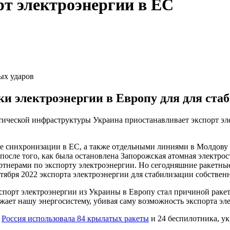
рт электроэнергии в ЕС
ых ударов
и электроэнергии в Европу для для ста
итической инфраструктуры Украина приостанавливает экспорт эл
е синхронизации в ЕС, а также отдельными линиями в Молдову 
сле того, как была остановлена ​​Запорожская атомная электрос
ртнерами по экспорту электроэнергии. Но сегодняшние ракетны
тября 2022 экспорта электроэнергии для стабилизации собственн
спорт электроэнергии из Украины в Европу стал причиной раке
ает нашу энергосистему, убивая саму возможность экспорта эле
ы
Россия использовала 84 крылатых ракеты
и 24 беспилотника, у