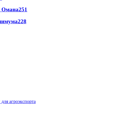
и Омана
251
инимума
228
 для агроэкспорта