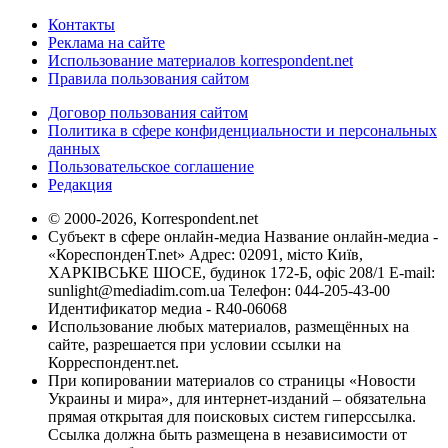
Контакты
Реклама на сайте
Использование материалов korrespondent.net
Правила пользования сайтом
Договор пользования сайтом
Политика в сфере конфиденциальности и персональных
данных
Пользовательское соглашение
Редакция
© 2000-2026, Korrespondent.net
Субъект в сфере онлайн-медиа Название онлайн-медиа -
«КореспонденТ.net» Адрес: 02091, місто Київ,
ХАРКІВСЬКЕ ШОСЕ, будинок 172-Б, офіс 208/1 E-mail:
sunlight@mediadim.com.ua
Телефон: 044-205-43-00
Идентификатор медиа - R40-06068
Использование любых материалов, размещённых на
сайте, разрешается при условии ссылки на
Корреспондент.net.
При копировании материалов со страницы «Новости
Украины и мира», для интернет-изданий – обязательна
прямая открытая для поисковых систем гиперссылка.
Ссылка должна быть размещена в независимости от