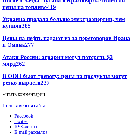
После отъезда Путина в Красноярске взлетели
цены на топливо
419
Украина продала больше электроэнергии, чем
купила
385
Цены на нефть падают из-за переговоров Ирана
и Омана
277
Атаки России: аграрии могут потерять $3
млрд
262
В ООН бьют тревогу: цены на продукты могут
резко вырасти
237
Читать комментарии
Полная версия сайта
Facebook
Twitter
RSS-ленты
E-mail рассылка