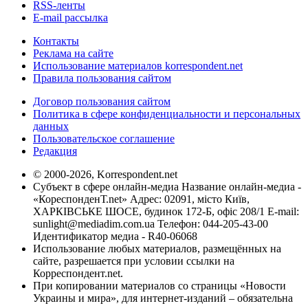
RSS-ленты
E-mail рассылка
Контакты
Реклама на сайте
Использование материалов korrespondent.net
Правила пользования сайтом
Договор пользования сайтом
Политика в сфере конфиденциальности и персональных
данных
Пользовательское соглашение
Редакция
© 2000-2026, Korrespondent.net
Субъект в сфере онлайн-медиа Название онлайн-медиа -
«КореспонденТ.net» Адрес: 02091, місто Київ,
ХАРКІВСЬКЕ ШОСЕ, будинок 172-Б, офіс 208/1 E-mail:
sunlight@mediadim.com.ua
Телефон: 044-205-43-00
Идентификатор медиа - R40-06068
Использование любых материалов, размещённых на
сайте, разрешается при условии ссылки на
Корреспондент.net.
При копировании материалов со страницы «Новости
Украины и мира», для интернет-изданий – обязательна