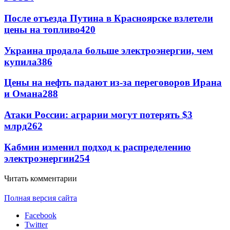
После отъезда Путина в Красноярске взлетели
цены на топливо
420
Украина продала больше электроэнергии, чем
купила
386
Цены на нефть падают из-за переговоров Ирана
и Омана
288
Атаки России: аграрии могут потерять $3
млрд
262
Кабмин изменил подход к распределению
электроэнергии
254
Читать комментарии
Полная версия сайта
Facebook
Twitter