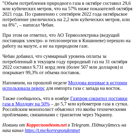
"Объем потребления природного газа в октябре составил 29,6
млн кубических метров, что на 57% ниже показателей октября
2021 года. По сравнению с сентябрем 2022 года октябрьское
потребление увеличилось на 2,2 млн кубических метров, или
на 8%", – написал Чебан.
При этом он отметил, что АО Термоэлектрика (ведущий
поставщик электро- и теплоэнергии в Кишиневе) перешло на
работу на мазуте, а не на природном газе.
Чебан добавил, что суммарный уровень оплаты за
потребленный в текущем году природный газ на 31 октября
2022 составил 9,731 млрд леев (более 507 млн долларов) и
покрывает 99,3% от объема поставок.
Напомним, на прошлой неделе
Молдова впервые в истории
использовала реверс
для импорта газа с запада на восток.
Также сообщалось, что в ноябре
Газпром сократил поставки
газа в Молдову на 50%
– до 5,7 млн ​​кубометров газа в сутки.
Российским монополист объяснил это якобы техническими
проблемами, связанными с транзитом через Украину.
Новини от
Корреспондент.net
в Telegram. Підписуйтесь на
наш канал
https://t.me/korrespondentnet