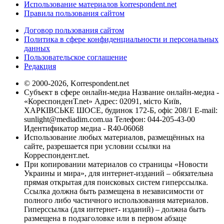
Использование материалов korrespondent.net
Правила пользования сайтом
Договор пользования сайтом
Политика в сфере конфиденциальности и персональных
данных
Пользовательское соглашение
Редакция
© 2000-2026, Korrespondent.net
Субъект в сфере онлайн-медиа Название онлайн-медиа -
«КореспонденТ.net» Адрес: 02091, місто Київ,
ХАРКІВСЬКЕ ШОСЕ, будинок 172-Б, офіс 208/1 E-mail:
sunlight@mediadim.com.ua
Телефон: 044-205-43-00
Идентификатор медиа - R40-06068
Использование любых материалов, размещённых на
сайте, разрешается при условии ссылки на
Корреспондент.net.
При копировании материалов со страницы «Новости
Украины и мира», для интернет-изданий – обязательна
прямая открытая для поисковых систем гиперссылка.
Ссылка должна быть размещена в независимости от
полного либо частичного использования материалов.
Гиперссылка (для интернет- изданий) – должна быть
размещена в подзаголовке или в первом абзаце