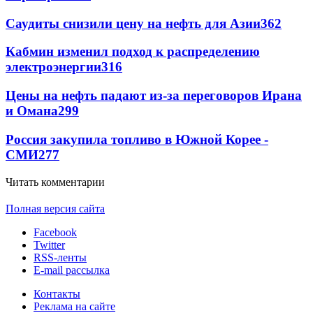
Саудиты снизили цену на нефть для Азии
362
Кабмин изменил подход к распределению
электроэнергии
316
Цены на нефть падают из-за переговоров Ирана
и Омана
299
Россия закупила топливо в Южной Корее -
СМИ
277
Читать комментарии
Полная версия сайта
Facebook
Twitter
RSS-ленты
E-mail рассылка
Контакты
Реклама на сайте