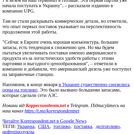
т и везем на наш терминал в Польше. Эта первая партия уже
начала поступать в Украину", – рассказали изданию в
компании UPG.
Там не стали раскрывать коммерческие детали, но отметили,
что опыт первых поставок указывает на перспективность
продолжения этой работы.
"Сейчас в Европе очень хорошая конъюнктура, большие
запасы, есть тенденция к снижению цен. Но мы будем
пытаться увеличивать поставки именно американского
продукта из-за логистических удобств работы с этими
партиями и выгодного ценообразования", – отметили в
компании и добавили, что американский дизель уже поступил
на заправочные станции.
Напомним, в конце января
в Украине существенно снизились
цены на топливо
. Это было вызвано большими запасами,
которые сделали сети АЗС.
Новини від
Корреспондент.net
в Telegram. Підписуйтесь на
наш канал
https://t.me/korrespondentnet
Читайте Korrespondent.net в Google News
ТЕГИ:
Украина
,
США
,
топливо
,
поставка
,
дизтопливо
,
нефтепродукты