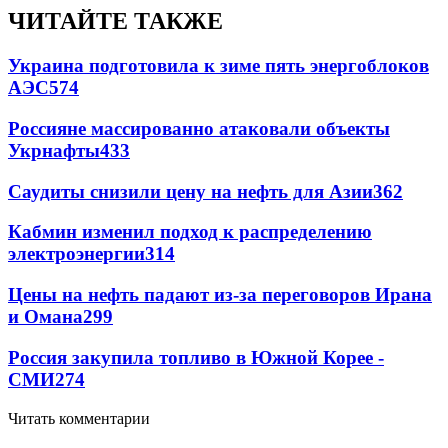
ЧИТАЙТЕ ТАКЖЕ
Украина подготовила к зиме пять энергоблоков
АЭС
574
Россияне массированно атаковали объекты
Укрнафты
433
Саудиты снизили цену на нефть для Азии
362
Кабмин изменил подход к распределению
электроэнергии
314
Цены на нефть падают из-за переговоров Ирана
и Омана
299
Россия закупила топливо в Южной Корее -
СМИ
274
Читать комментарии