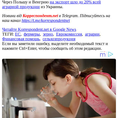
Через Польшу и Венгрию
на экспорт шло до 20% всей
аграрной продукции
из Украины.
Новини від
Корреспондент.net
в Telegram. Підписуйтесь на
наш канал
https://t.me/korrespondentnet
Читайте Korrespondent.net в Google News
ТЕГИ:
ЕС
,
фермеры
,
зерно
,
Еврокомиссия
,
аграрии
,
Финансовая помощь
,
сельхозпродукция
Если вы заметили ошибку, выделите необходимый текст и
нажмите Ctrl+Enter, чтобы сообщить об этом редакции.