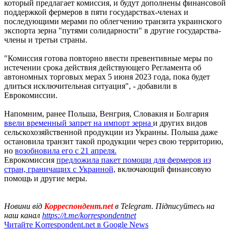
который предлагает комиссия, и будут дополнены финансовой
поддержкой фермеров в пяти государствах-членах и
последующими мерами по облегчению транзита украинского
экспорта зерна "путями солидарности" в другие государства-
члены и третьи страны.
"Комиссия готова повторно ввести превентивные меры по
истечении срока действия действующего Регламента об
автономных торговых мерах 5 июня 2023 года, пока будет
длиться исключительная ситуация", - добавили в
Еврокомиссии.
Напомним, ранее Польша, Венгрия, Словакия и Болгария
ввели временный запрет на импорт зерна
и других видов
сельскохозяйственной продукции из Украины. Польша даже
остановила транзит такой продукции через свою территорию,
но
возобновила его с 21 апреля.
Еврокомиссия
предложила пакет помощи для фермеров из
стран, граничащих с Украиной,
включающий финансовую
помощь и другие меры.
Новини від
Корреспондент.net
в Telegram. Підписуйтесь на
наш канал
https://t.me/korrespondentnet
Читайте Korrespondent.net в Google News