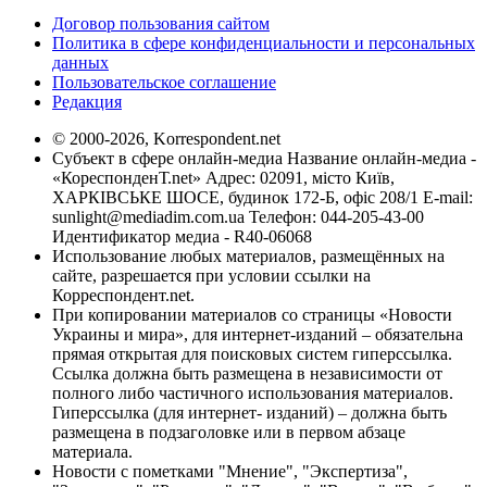
Договор пользования сайтом
Политика в сфере конфиденциальности и персональных
данных
Пользовательское соглашение
Редакция
© 2000-2026, Korrespondent.net
Субъект в сфере онлайн-медиа Название онлайн-медиа -
«КореспонденТ.net» Адрес: 02091, місто Київ,
ХАРКІВСЬКЕ ШОСЕ, будинок 172-Б, офіс 208/1 E-mail:
sunlight@mediadim.com.ua
Телефон: 044-205-43-00
Идентификатор медиа - R40-06068
Использование любых материалов, размещённых на
сайте, разрешается при условии ссылки на
Корреспондент.net.
При копировании материалов со страницы «Новости
Украины и мира», для интернет-изданий – обязательна
прямая открытая для поисковых систем гиперссылка.
Ссылка должна быть размещена в независимости от
полного либо частичного использования материалов.
Гиперссылка (для интернет- изданий) – должна быть
размещена в подзаголовке или в первом абзаце
материала.
Новости с пометками "Мнение", "Экспертиза",