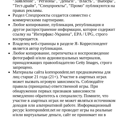
"Заявление", "Регионы", "Деньги", "Власть", "Выборы",
"Тест-драйв", "Спецпроекты", "Промо" публикуются на
правах рекламы.
Раздел Спецпроекты создается совместно с
коммерческими партнерами.
Любое копирование, публикация, републикация и
другое распространение информации, которое содержит
ссылку на "Интерфакс-Украина", EPA / UPG, строго
воспрещается.
Владелец веб-страницы в разделе Я- Корреспондент
является автор публикации.
Любое копирование, перепечатка и воспроизведение
фотографий и/или аудиовизуальных материалов,
принадлежащих правообладателю Getty Images, строго
запрещено.
Материалы сайта korrespondent.net предназначены для
лиц старше 21 года (21+). Участие в азартных играх
может вызвать игровую зависимость. Соблюдайте
правила (принципы) ответственной игры. При
обнаружении первых признаков зависимости
немедленно обратитесь к специалисту. Помните, что
участие в азартных играх не может являться источником
доходов или альтернативой работе. Информационный
ресурс korrespondent.net не проводит игры на реальные
и/или виртуальные деньги, сайт не принимает ни в