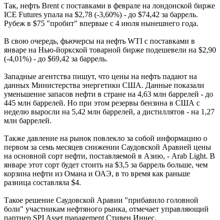
Так, нефть Brent с поставками в феврале на лондонской бирже
ICE Futures упала на $2,78 (-3,60%) - до $74,42 за баррель.
Рубеж в $75 "пробит" впервые с 4 июля нынешнего года.
В свою очередь, фьючерсы на нефть WTI с поставками в
январе на Нью-йоркской товарной бирже подешевели на $2,90
(-4,01%) - до $69,42 за баррель.
Западные агентства пишут, что цены на нефть падают на
данных Министерства энергетики США. Данные показали
уменьшение запасов нефти в стране на 4,63 млн баррелей - до
445 млн баррелей. Но при этом резервы бензина в США с
неделю выросли на 5,42 млн баррелей, а дистиллятов - на 1,27
млн баррелей.
Также давление на рынок повлекло за собой информацию о
первом за семь месяцев снижении Саудовской Аравией цены
на основной сорт нефти, поставляемой в Азию, - Arab Light. В
январе этот сорт будет стоить на $3,5 за баррель больше, чем
корзина нефти из Омана и ОАЭ, в то время как раньше
разница составляла $4.
Такое решение Саудовской Аравии "прибавило головной
боли" участникам нефтяного рынка, отмечает управляющий
партнер SPI Asset management Стивен Иннес.