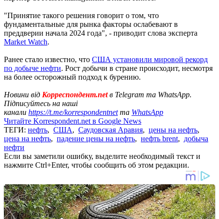
"Принятие такого решения говорит о том, что
фундаментальные для рынка факторы ослабевают в
преддверии начала 2024 года", - приводит слова эксперта
Market Watch
.
Ранее стало известно, что
США установили мировой рекорд
по добыче нефти
. Рост добычи в стране происходит, несмотря
на более осторожный подход к бурению.
Новини від
Корреспондент.net
в Telegram та WhatsApp.
Підписуйтесь на наші
канали
https://t.me/korrespondentnet
та
WhatsApp
Читайте Korrespondent.net в Google News
ТЕГИ:
нефть
,
США
,
Саудовская Аравия
,
цены на нефть
,
цена на нефть
,
падение цены на нефть
,
нефть brent
,
добыча
нефти
Если вы заметили ошибку, выделите необходимый текст и
нажмите Ctrl+Enter, чтобы сообщить об этом редакции.