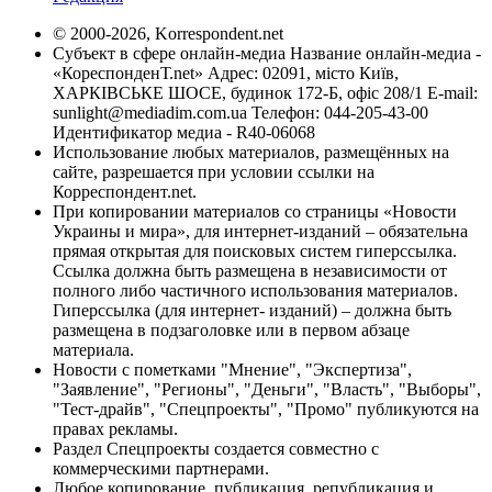
© 2000-2026, Korrespondent.net
Субъект в сфере онлайн-медиа Название онлайн-медиа -
«КореспонденТ.net» Адрес: 02091, місто Київ,
ХАРКІВСЬКЕ ШОСЕ, будинок 172-Б, офіс 208/1 E-mail:
sunlight@mediadim.com.ua
Телефон: 044-205-43-00
Идентификатор медиа - R40-06068
Использование любых материалов, размещённых на
сайте, разрешается при условии ссылки на
Корреспондент.net.
При копировании материалов со страницы «Новости
Украины и мира», для интернет-изданий – обязательна
прямая открытая для поисковых систем гиперссылка.
Ссылка должна быть размещена в независимости от
полного либо частичного использования материалов.
Гиперссылка (для интернет- изданий) – должна быть
размещена в подзаголовке или в первом абзаце
материала.
Новости с пометками "Мнение", "Экспертиза",
"Заявление", "Регионы", "Деньги", "Власть", "Выборы",
"Тест-драйв", "Спецпроекты", "Промо" публикуются на
правах рекламы.
Раздел Спецпроекты создается совместно с
коммерческими партнерами.
Любое копирование, публикация, републикация и