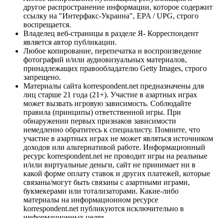
другое распространение информации, которое содержит
ссылку на "Интерфакс-Украина", EPA / UPG, строго
воспрещается.
Владелец веб-страницы в разделе Я- Корреспондент
является автор публикации.
Любое копирование, перепечатка и воспроизведение
фотографий и/или аудиовизуальных материалов,
принадлежащих правообладателю Getty Images, строго
запрещено.
Материалы сайта korrespondent.net предназначены для
лиц старше 21 года (21+). Участие в азартных играх
может вызвать игровую зависимость. Соблюдайте
правила (принципы) ответственной игры. При
обнаружении первых признаков зависимости
немедленно обратитесь к специалисту. Помните, что
участие в азартных играх не может являться источником
доходов или альтернативой работе. Информационный
ресурс korrespondent.net не проводит игры на реальные
и/или виртуальные деньги, сайт не принимает ни в
какой форме оплату ставок и других платежей, которые
связаны/могут быть связаны с азартными играми,
букмекерами или тотализаторами. Какие-либо
материалы на информационном ресурсе
korrespondent.net публикуются исключительно в
информационных целях.