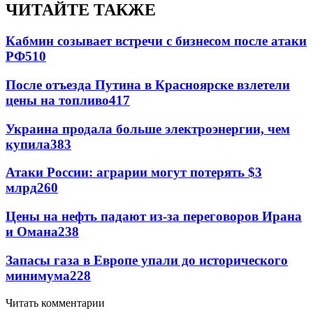
ЧИТАЙТЕ ТАКЖЕ
Кабмин созывает встречи с бизнесом после атаки
РФ
510
После отъезда Путина в Красноярске взлетели
цены на топливо
417
Украина продала больше электроэнергии, чем
купила
383
Атаки России: аграрии могут потерять $3
млрд
260
Цены на нефть падают из-за переговоров Ирана
и Омана
238
Запасы газа в Европе упали до исторического
минимума
228
Читать комментарии