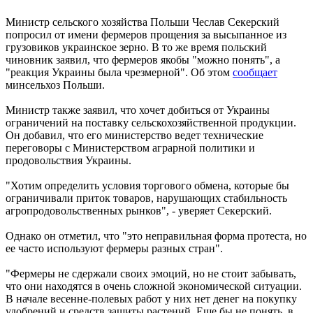
Министр сельского хозяйства Польши Чеслав Секерский
попросил от имени фермеров прощения за высыпанное из
грузовиков украинское зерно. В то же время польский
чиновник заявил, что фермеров якобы "можно понять", а
"реакция Украины была чрезмерной". Об этом
сообщает
минсельхоз Польши.
Министр также заявил, что хочет добиться от Украины
ограничений на поставку сельскохозяйственной продукции.
Он добавил, что его министерство ведет технические
переговоры с Министерством аграрной политики и
продовольствия Украины.
"Хотим определить условия торгового обмена, которые бы
ограничивали приток товаров, нарушающих стабильность
агропродовольственных рынков", - уверяет Секерский.
Однако он отметил, что "это неправильная форма протеста, но
ее часто используют фермеры разных стран".
"Фермеры не сдержали своих эмоций, но не стоит забывать,
что они находятся в очень сложной экономической ситуации.
В начале весенне-полевых работ у них нет денег на покупку
удобрений и средств защиты растений. Еще бы не понять, в