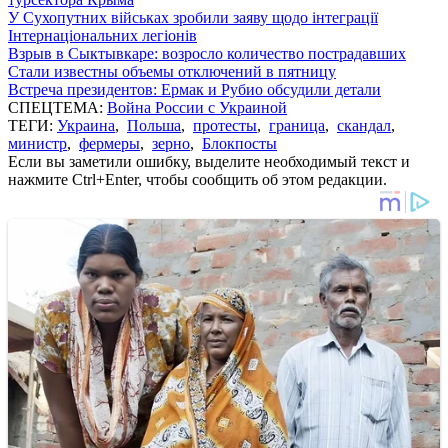
У Сухопутних військах зробили заяву щодо інтеграції
Інтернаціональних легіонів
Взрыв в Сыктывкаре: возросло количество пострадавших
Стали известны объемы отключений в пятницу
Встреча президентов: Ермак и Рубио обсудили детали
СПЕЦТЕМА:
Война России с Украиной
ТЕГИ:
Украина
,
Польша
,
протесты
,
граница
,
скандал
,
министр
,
фермеры
,
зерно
,
Блокпосты
Если вы заметили ошибку, выделите необходимый текст и
нажмите Ctrl+Enter, чтобы сообщить об этом редакции.