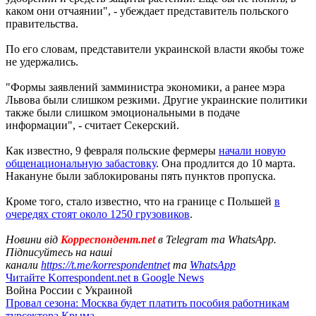
каком они отчаянии", - убеждает представитель польского
правительства.
По его словам, представители украинской власти якобы тоже
не удержались.
"Формы заявлений замминистра экономики, а ранее мэра
Львова были слишком резкими. Другие украинские политики
также были слишком эмоциональными в подаче
информации", - считает Секерский.
Как известно, 9 февраля польские фермеры
начали новую
общенациональную забастовку
. Она продлится до 10 марта.
Накануне были заблокированы пять пунктов пропуска.
Кроме того, стало известно, что на границе с Польшей
в
очередях стоят около 1250 грузовиков
.
Новини від
Корреспондент.net
в Telegram та WhatsApp.
Підписуйтесь на наші
канали
https://t.me/korrespondentnet
та
WhatsApp
Читайте Korrespondent.net в Google News
Война России с Украиной
Провал сезона: Москва будет платить пособия работникам
турсектора Крыма