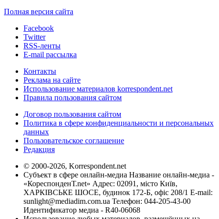
Полная версия сайта
Facebook
Twitter
RSS-ленты
E-mail рассылка
Контакты
Реклама на сайте
Использование материалов korrespondent.net
Правила пользования сайтом
Договор пользования сайтом
Политика в сфере конфиденциальности и персональных
данных
Пользовательское соглашение
Редакция
© 2000-2026, Korrespondent.net
Субъект в сфере онлайн-медиа Название онлайн-медиа -
«КореспонденТ.net» Адрес: 02091, місто Київ,
ХАРКІВСЬКЕ ШОСЕ, будинок 172-Б, офіс 208/1 E-mail:
sunlight@mediadim.com.ua
Телефон: 044-205-43-00
Идентификатор медиа - R40-06068
Использование любых материалов, размещённых на