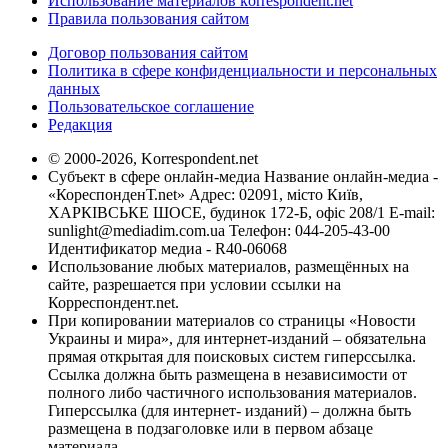
Использование материалов korrespondent.net
Правила пользования сайтом
Договор пользования сайтом
Политика в сфере конфиденциальности и персональных
данных
Пользовательское соглашение
Редакция
© 2000-2026, Korrespondent.net
Субъект в сфере онлайн-медиа Название онлайн-медиа -
«КореспонденТ.net» Адрес: 02091, місто Київ,
ХАРКІВСЬКЕ ШОСЕ, будинок 172-Б, офіс 208/1 E-mail:
sunlight@mediadim.com.ua
Телефон: 044-205-43-00
Идентификатор медиа - R40-06068
Использование любых материалов, размещённых на
сайте, разрешается при условии ссылки на
Корреспондент.net.
При копировании материалов со страницы «Новости
Украины и мира», для интернет-изданий – обязательна
прямая открытая для поисковых систем гиперссылка.
Ссылка должна быть размещена в независимости от
полного либо частичного использования материалов.
Гиперссылка (для интернет- изданий) – должна быть
размещена в подзаголовке или в первом абзаце
материала.