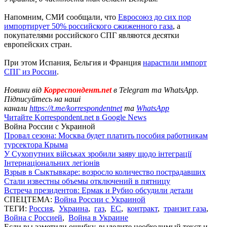
Напомним, СМИ сообщали, что
Евросоюз до сих пор
импортирует 50% российского сжиженного газа
, а
покупателями российского СПГ являются десятки
европейских стран.
При этом Испания, Бельгия и Франция
нарастили импорт
СПГ из России
.
Новини від
Корреспондент.net
в Telegram та WhatsApp.
Підписуйтесь на наші
канали
https://t.me/korrespondentnet
та
WhatsApp
Читайте Korrespondent.net в Google News
Война России с Украиной
Провал сезона: Москва будет платить пособия работникам
турсектора Крыма
У Сухопутних військах зробили заяву щодо інтеграції
Інтернаціональних легіонів
Взрыв в Сыктывкаре: возросло количество пострадавших
Стали известны объемы отключений в пятницу
Встреча президентов: Ермак и Рубио обсудили детали
СПЕЦТЕМА:
Война России с Украиной
ТЕГИ:
Россия
,
Украина
,
газ
,
ЕС
,
контракт
,
транзит газа
,
Война с Россией
,
Война в Украине
Если вы заметили ошибку, выделите необходимый текст и