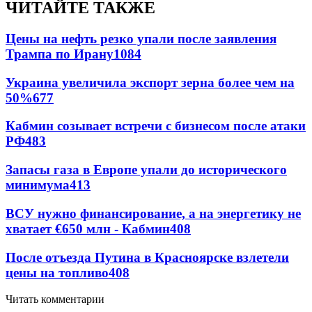
ЧИТАЙТЕ ТАКЖЕ
Цены на нефть резко упали после заявления
Трампа по Ирану
1084
Украина увеличила экспорт зерна более чем на
50%
677
Кабмин созывает встречи с бизнесом после атаки
РФ
483
Запасы газа в Европе упали до исторического
минимума
413
ВСУ нужно финансирование, а на энергетику не
хватает €650 млн - Кабмин
408
После отъезда Путина в Красноярске взлетели
цены на топливо
408
Читать комментарии