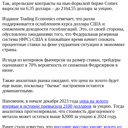
Так, апрельские контракты на нью-йоркской бирже Comex
выросли на 6,35 доллара – до 2164,55 доллара за унцию.
Издание Trading Economics отмечает, что ралли
поддерживается ослаблением курса доллара США и
снижением доходности гособлигаций. Это, со своей стороны,
обусловлено ожиданиями того, что Федеральная резервная
система (ФРС) США в ближайшее время начнет снижать
процентные ставки на фоне ухудшения ситуации в экономике
страны.
Исходя из котировок фьючерсов на размер ставки, трейдеры
оценивают в 70% вероятность ее снижения Федрезервом в
июне.
Также аналитики рынка ожидают, что цена на золото будет
еще выше, поскольку "бычьи" настроения остаются
доминантными.
Напомним, в начале декабря 2023 года
цена на золото
впервые в истории превысила 2100 долларов
за унцию. Тогда
аналитики прогнозировали, что стоимость драгоценного
металла может остаться выше $2000 за унцию в 2024 году.
Ранее стало известно, что
россияне массово увозят золото из