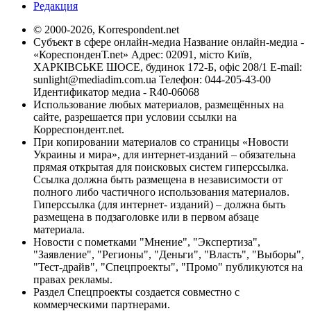
Редакция
© 2000-2026, Korrespondent.net
Субъект в сфере онлайн-медиа Название онлайн-медиа -
«КореспонденТ.net» Адрес: 02091, місто Київ,
ХАРКІВСЬКЕ ШОСЕ, будинок 172-Б, офіс 208/1 E-mail:
sunlight@mediadim.com.ua
Телефон: 044-205-43-00
Идентификатор медиа - R40-06068
Использование любых материалов, размещённых на
сайте, разрешается при условии ссылки на
Корреспондент.net.
При копировании материалов со страницы «Новости
Украины и мира», для интернет-изданий – обязательна
прямая открытая для поисковых систем гиперссылка.
Ссылка должна быть размещена в независимости от
полного либо частичного использования материалов.
Гиперссылка (для интернет- изданий) – должна быть
размещена в подзаголовке или в первом абзаце
материала.
Новости с пометками "Мнение", "Экспертиза",
"Заявление", "Регионы", "Деньги", "Власть", "Выборы",
"Тест-драйв", "Спецпроекты", "Промо" публикуются на
правах рекламы.
Раздел Спецпроекты создается совместно с
коммерческими партнерами.