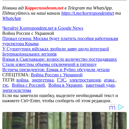
Новини від
Корреспондент.net
в Telegram та WhatsApp.
Підписуйтесь на наші канали
https://t.me/korrespondentnet
та
WhatsApp
Читайте Korrespondent.net в Google News
Война России с Украиной
Провал сезона: Москва будет платить пособия работникам
турсектора Крыма
У Сухопутних військах зробили заяву щодо інтеграції
Інтернаціональних легіонів
Взрыв в Сыктывкаре: возросло количество пострадавших
Стали известны объемы отключений в пятницу
Встреча президентов: Ермак и Рубио обсудили детали
СПЕЦТЕМА:
Война России с Украиной
ТЕГИ:
война
,
энергетика
,
ГЭС
,
электростанция
,
атака
,
тэс
,
Война с Россией
,
Война в Украине
,
ракетный удар
,
энергосистема
Если вы заметили ошибку, выделите необходимый текст и
нажмите Ctrl+Enter, чтобы сообщить об этом редакции.