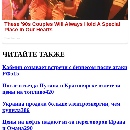
ЧИТАЙТЕ ТАКЖЕ
Кабмин созывает встречи с бизнесом после атаки
РФ
515
После отъезда Путина в Красноярске взлетели
цены на топливо
420
Украина продала больше электроэнергии, чем
купила
386
Цены на нефть падают из-за переговоров Ирана
и Омана
290