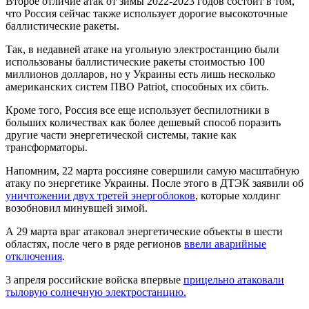
Второе отличие атак от зимы 2022-2023 годов состоит в том,
что Россия сейчас также использует дорогие высокоточные
баллистические ракеты.
Так, в недавней атаке на угольную электростанцию были
использованы баллистические ракеты стоимостью 100
миллионов долларов, но у Украины есть лишь несколько
американских систем ПВО Patriot, способных их сбить.
Кроме того, Россия все еще использует беспилотники в
больших количествах как более дешевый способ поразить
другие части энергетической системы, такие как
трансформаторы.
Напомним, 22 марта россияне совершили самую масштабную
атаку по энергетике Украины. После этого в ДТЭК заявили об
уничтожении двух третей энергоблоков
, которые холдинг
возобновил минувшей зимой.
А 29 марта враг атаковал энергетические объекты в шести
областях, после чего в ряде регионов
ввели аварийные
отключения
.
3 апреля российские войска впервые
прицельно атаковали
тыловую солнечную электростанцию.