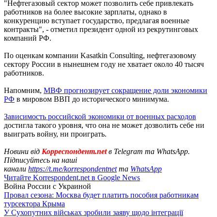
"Нефтегазовый сектор может позволить себе привлекать
работников на более высокие зарплаты, однако в
конкуренцию вступает государство, предлагая военные
контракты", - отметил президент одной из рекрутинговых
компаний РФ.
По оценкам компании Kasatkin Consulting, нефтегазовому
сектору России в нынешнем году не хватает около 40 тысяч
работников.
Напомним,
МВФ прогнозирует сокращение доли экономики
РФ
в мировом ВВП до исторического минимума.
Зависимость российской экономики от военных расходов
достигла такого уровня, что она не может дозволить себе ни
выиграть войну, ни проиграть.
Новини від
Корреспондент.net
в Telegram та WhatsApp.
Підписуйтесь на наші
канали
https://t.me/korrespondentnet
та
WhatsApp
Читайте Korrespondent.net в Google News
Война России с Украиной
Провал сезона: Москва будет платить пособия работникам
турсектора Крыма
У Сухопутних військах зробили заяву щодо інтеграції