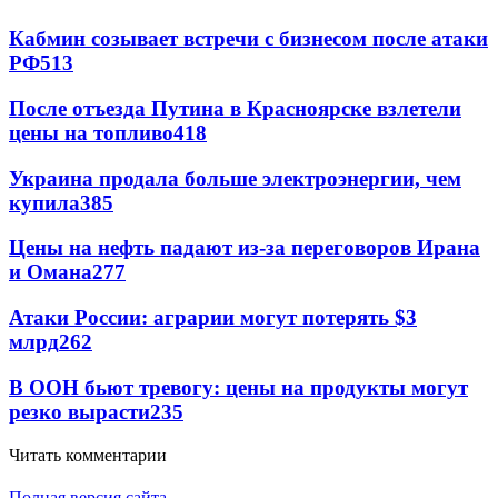
Кабмин созывает встречи с бизнесом после атаки
РФ
513
После отъезда Путина в Красноярске взлетели
цены на топливо
418
Украина продала больше электроэнергии, чем
купила
385
Цены на нефть падают из-за переговоров Ирана
и Омана
277
Атаки России: аграрии могут потерять $3
млрд
262
В ООН бьют тревогу: цены на продукты могут
резко вырасти
235
Читать комментарии
Полная версия сайта