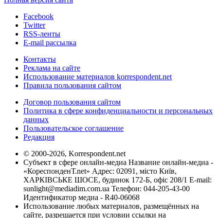
Facebook
Twitter
RSS-ленты
E-mail рассылка
Контакты
Реклама на сайте
Использование материалов korrespondent.net
Правила пользования сайтом
Договор пользования сайтом
Политика в сфере конфиденциальности и персональных
данных
Пользовательское соглашение
Редакция
© 2000-2026, Korrespondent.net
Субъект в сфере онлайн-медиа Название онлайн-медиа -
«КореспонденТ.net» Адрес: 02091, місто Київ,
ХАРКІВСЬКЕ ШОСЕ, будинок 172-Б, офіс 208/1 E-mail:
sunlight@mediadim.com.ua
Телефон: 044-205-43-00
Идентификатор медиа - R40-06068
Использование любых материалов, размещённых на
сайте, разрешается при условии ссылки на