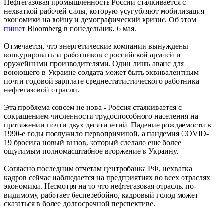
Нефтегазовая промышленность России сталкивается с
нехваткой рабочей силы, которую усугубляют мобилизация
экономики на войну и демографический кризис. Об этом
пишет
Bloomberg в понедельник, 6 мая.
Отмечается, что энергетические компании вынуждены
конкурировать за работников с российской армией и
оружейными производителями. Один лишь аванс для
воюющего в Украине солдата может быть эквивалентным
почти годовой зарплате среднестатистического работника
нефтегазовой отрасли.
Эта проблема совсем не нова - Россия сталкивается с
сокращением численности трудоспособного населения на
протяжении почти двух десятилетий. Падение рождаемости в
1990-е годы послужило первопричиной, а пандемия COVID-
19 бросила новый вызов, который сделало еще более
ощутимым полномасштабное вторжение в Украину.
Согласно последним отчетам центробанка РФ, нехватка
кадров сейчас наблюдается на предприятиях во всех отраслях
экономики. Несмотря на то что нефтегазовая отрасль, по-
видимому, работает бесперебойно, кадровый голод может
сказаться в более долгосрочной перспективе.