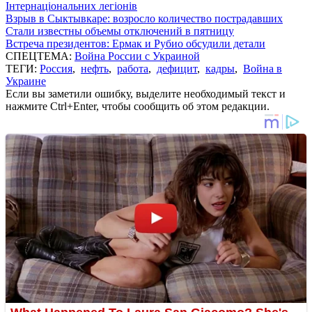
Інтернаціональних легіонів
Взрыв в Сыктывкаре: возросло количество пострадавших
Стали известны объемы отключений в пятницу
Встреча президентов: Ермак и Рубио обсудили детали
СПЕЦТЕМА:
Война России с Украиной
ТЕГИ:
Россия
,
нефть
,
работа
,
дефицит
,
кадры
,
Война в
Украине
Если вы заметили ошибку, выделите необходимый текст и
нажмите Ctrl+Enter, чтобы сообщить об этом редакции.