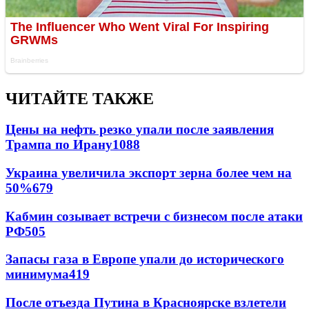
ЧИТАЙТЕ ТАКЖЕ
Цены на нефть резко упали после заявления
Трампа по Ирану
1088
Украина увеличила экспорт зерна более чем на
50%
679
Кабмин созывает встречи с бизнесом после атаки
РФ
505
Запасы газа в Европе упали до исторического
минимума
419
После отъезда Путина в Красноярске взлетели