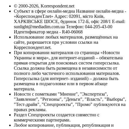
© 2000-2026, Korrespondent.net
Субъект в сфере онлайн-медиа Название онлайн-медиа -
«КореспонденТ.net» Адрес: 02091, місто Київ,
ХАРКІВСЬКЕ ШОСЕ, будинок 172-Б, офіс 208/1 E-mail:
sunlight@mediadim.com.ua
Телефон: 044-205-43-00
Идентификатор медиа - R40-06068
Использование любых материалов, размещённых на
сайте, разрешается при условии ссылки на
Корреспондент.net.
При копировании материалов со страницы «Новости
Украины и мира», для интернет-изданий – обязательна
прямая открытая для поисковых систем гиперссылка.
Ссылка должна быть размещена в независимости от
полного либо частичного использования материалов.
Гиперссылка (для интернет- изданий) – должна быть
размещена в подзаголовке или в первом абзаце
материала.
Новости с пометками "Мнение", "Экспертиза",
"Заявление", "Регионы", "Деньги", "Власть", "Выборы",
"Тест-драйв", "Спецпроекты", "Промо" публикуются на
правах рекламы.
Раздел Спецпроекты создается совместно с
коммерческими партнерами.
Любое копирование, публикация, републикация и