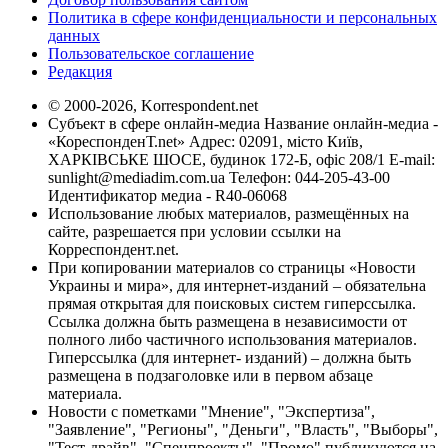
Политика в сфере конфиденциальности и персональных
данных
Пользовательское соглашение
Редакция
© 2000-2026, Korrespondent.net
Субъект в сфере онлайн-медиа Название онлайн-медиа -
«КореспонденТ.net» Адрес: 02091, місто Київ,
ХАРКІВСЬКЕ ШОСЕ, будинок 172-Б, офіс 208/1 E-mail:
sunlight@mediadim.com.ua
Телефон: 044-205-43-00
Идентификатор медиа - R40-06068
Использование любых материалов, размещённых на
сайте, разрешается при условии ссылки на
Корреспондент.net.
При копировании материалов со страницы «Новости
Украины и мира», для интернет-изданий – обязательна
прямая открытая для поисковых систем гиперссылка.
Ссылка должна быть размещена в независимости от
полного либо частичного использования материалов.
Гиперссылка (для интернет- изданий) – должна быть
размещена в подзаголовке или в первом абзаце
материала.
Новости с пометками "Мнение", "Экспертиза",
"Заявление", "Регионы", "Деньги", "Власть", "Выборы",
"Тест-драйв", "Спецпроекты", "Промо" публикуются на