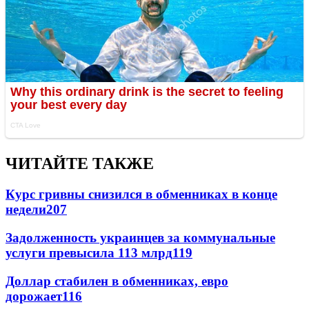
ЧИТАЙТЕ ТАКЖЕ
Курс гривны снизился в обменниках в конце
недели
207
Задолженность украинцев за коммунальные
услуги превысила 113 млрд
119
Доллар стабилен в обменниках, евро
дорожает
116