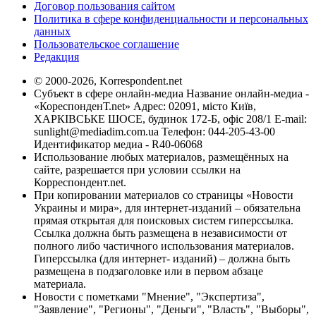
Договор пользования сайтом
Политика в сфере конфиденциальности и персональных
данных
Пользовательское соглашение
Редакция
© 2000-2026, Korrespondent.net
Субъект в сфере онлайн-медиа Название онлайн-медиа -
«КореспонденТ.net» Адрес: 02091, місто Київ,
ХАРКІВСЬКЕ ШОСЕ, будинок 172-Б, офіс 208/1 E-mail:
sunlight@mediadim.com.ua
Телефон: 044-205-43-00
Идентификатор медиа - R40-06068
Использование любых материалов, размещённых на
сайте, разрешается при условии ссылки на
Корреспондент.net.
При копировании материалов со страницы «Новости
Украины и мира», для интернет-изданий – обязательна
прямая открытая для поисковых систем гиперссылка.
Ссылка должна быть размещена в независимости от
полного либо частичного использования материалов.
Гиперссылка (для интернет- изданий) – должна быть
размещена в подзаголовке или в первом абзаце
материала.
Новости с пометками "Мнение", "Экспертиза",
"Заявление", "Регионы", "Деньги", "Власть", "Выборы",