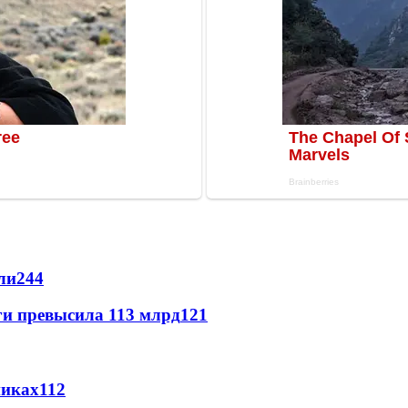
ли
244
ги превысила 113 млрд
121
никах
112