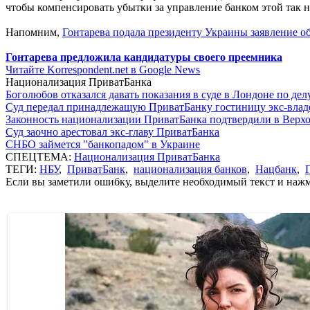
чтобы компенсировать убытки за управление банком этой так 
Напомним,
Гонтарева подала президенту Украины заявление об
Гонтарева предложила кандидатуры своего преемника
Читайте Korrespondent.net в Google News
Национализация ПриватБанка
Боголюбов отказался давать показания в суде в Лондоне по де
Суд передал принадлежащую ПриватБанку гостиницу экс-влад
Законность национализации ПриватБанка подтвердили в Верх
Суд заочно арестовал экс-главу ПриватБанка
СНБО займется "банкопадом" в Украине
СПЕЦТЕМА:
Национализация ПриватБанка
ТЕГИ:
НБУ
,
ПриватБанк
,
национализация банков
,
Нацбанк
,
Если вы заметили ошибку, выделите необходимый текст и нажми