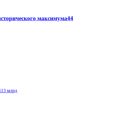
исторического максимума
44
113 млрд