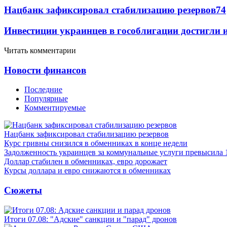
Нацбанк зафиксировал стабилизацию резервов
74
Инвестиции украинцев в гособлигации достигли 
Читать комментарии
Новости финансов
Последние
Популярные
Комментируемые
Нацбанк зафиксировал стабилизацию резервов
Курс гривны снизился в обменниках в конце недели
Задолженность украинцев за коммунальные услуги превысила 
Доллар стабилен в обменниках, евро дорожает
Курсы доллара и евро снижаются в обменниках
Сюжеты
Итоги 07.08: "Адские" санкции и "парад" дронов