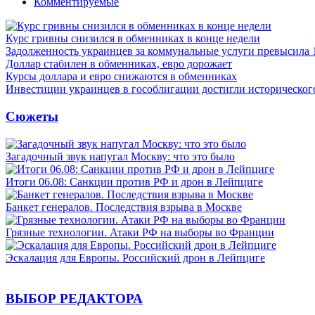
Комментируемые
Курс гривны снизился в обменниках в конце недели
Задолженность украинцев за коммунальные услуги превысила 
Доллар стабилен в обменниках, евро дорожает
Курсы доллара и евро снижаются в обменниках
Инвестиции украинцев в гособлигации достигли историческо
Сюжеты
Загадочный звук напугал Москву: что это было
Итоги 06.08: Санкции против РФ и дрон в Лейпциге
Банкет генералов. Последствия взрыва в Москве
Грязные технологии. Атаки РФ на выборы во Франции
Эскалация для Европы. Российский дрон в Лейпциге
ВЫБОР РЕДАКТОРА