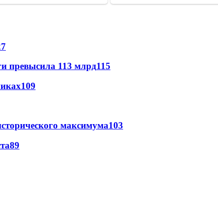
27
ги превысила 113 млрд
115
никах
109
исторического максимума
103
ста
89