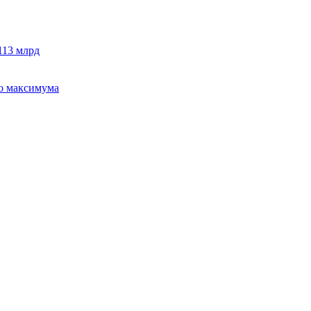
113 млрд
го максимума