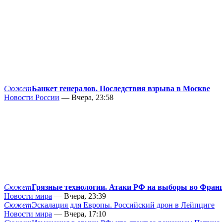
Сюжет
Банкет генералов. Последствия взрыва в Москве
Новости России
— Вчера, 23:58
Сюжет
Грязные технологии. Атаки РФ на выборы во Фран
Новости мира
— Вчера, 23:39
Сюжет
Эскалация для Европы. Российский дрон в Лейпциге
Новости мира
— Вчера, 17:10