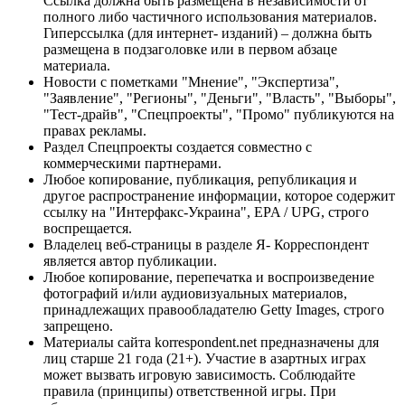
Ссылка должна быть размещена в независимости от
полного либо частичного использования материалов.
Гиперссылка (для интернет- изданий) – должна быть
размещена в подзаголовке или в первом абзаце
материала.
Новости с пометками "Мнение", "Экспертиза",
"Заявление", "Регионы", "Деньги", "Власть", "Выборы",
"Тест-драйв", "Спецпроекты", "Промо" публикуются на
правах рекламы.
Раздел Спецпроекты создается совместно с
коммерческими партнерами.
Любое копирование, публикация, републикация и
другое распространение информации, которое содержит
ссылку на "Интерфакс-Украина", EPA / UPG, строго
воспрещается.
Владелец веб-страницы в разделе Я- Корреспондент
является автор публикации.
Любое копирование, перепечатка и воспроизведение
фотографий и/или аудиовизуальных материалов,
принадлежащих правообладателю Getty Images, строго
запрещено.
Материалы сайта korrespondent.net предназначены для
лиц старше 21 года (21+). Участие в азартных играх
может вызвать игровую зависимость. Соблюдайте
правила (принципы) ответственной игры. При