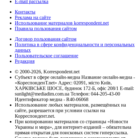
E-mail рассылка
Контакты
Реклама на сайте
Использование материалов korrespondent.net
Правила пользования сайтом
Договор пользования сайтом
Политика в сфере конфиденциальности и персональных
данных
Пользовательское соглашение
Редакция
© 2000-2026, Korrespondent.net
Субъект в сфере онлайн-медиа Название онлайн-медиа -
«КореспонденТ.net» Адрес: 02091, місто Київ,
ХАРКІВСЬКЕ ШОСЕ, будинок 172-Б, офіс 208/1 E-mail:
sunlight@mediadim.com.ua
Телефон: 044-205-43-00
Идентификатор медиа - R40-06068
Использование любых материалов, размещённых на
сайте, разрешается при условии ссылки на
Корреспондент.net.
При копировании материалов со страницы «Новости
Украины и мира», для интернет-изданий – обязательна
прямая открытая для поисковых систем гиперссылка.