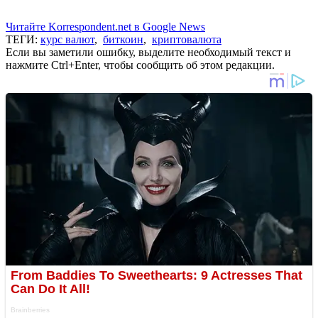
Читайте Korrespondent.net в Google News
ТЕГИ:
курс валют
,
биткоин
,
криптовалюта
Если вы заметили ошибку, выделите необходимый текст и
нажмите Ctrl+Enter, чтобы сообщить об этом редакции.