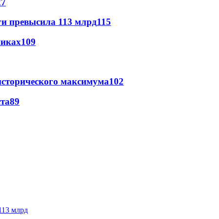
27
ги превысила 113 млрд
115
никах
109
исторического максимума
102
ста
89
113 млрд