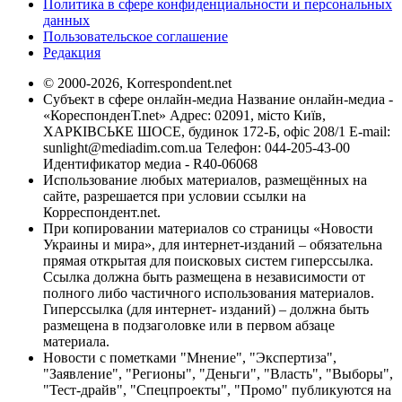
Политика в сфере конфиденциальности и персональных
данных
Пользовательское соглашение
Редакция
© 2000-2026, Korrespondent.net
Субъект в сфере онлайн-медиа Название онлайн-медиа -
«КореспонденТ.net» Адрес: 02091, місто Київ,
ХАРКІВСЬКЕ ШОСЕ, будинок 172-Б, офіс 208/1 E-mail:
sunlight@mediadim.com.ua
Телефон: 044-205-43-00
Идентификатор медиа - R40-06068
Использование любых материалов, размещённых на
сайте, разрешается при условии ссылки на
Корреспондент.net.
При копировании материалов со страницы «Новости
Украины и мира», для интернет-изданий – обязательна
прямая открытая для поисковых систем гиперссылка.
Ссылка должна быть размещена в независимости от
полного либо частичного использования материалов.
Гиперссылка (для интернет- изданий) – должна быть
размещена в подзаголовке или в первом абзаце
материала.
Новости с пометками "Мнение", "Экспертиза",
"Заявление", "Регионы", "Деньги", "Власть", "Выборы",
"Тест-драйв", "Спецпроекты", "Промо" публикуются на