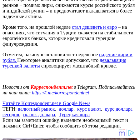
рынков – помимо лиры, снижаются курсы российского рубля
и индийской рупии – и предпочитают вкладываться в более
надежные активы.
Кроме того, на прошлой неделе
стал дешеветь и евро
– на
опасениях, что ситуация в Турции скажется на стабильности
европейских банков, которые кредитовали турецкие
финучреждения.
Отметим, накануне остановилост недельное
падение лири и
рубля.
Некоторые аналитики допускают, что
девальвация
турецкой валюты
спровоцирует масштабный кризис.
Новости от
Корреспондент.net
в Telegram. Подписывайтесь
на наш канал
https://t.me/korrespondentnet
Читайте Korrespondent.net в Google News
ТЕГИ:
валютный рынок
,
доллар
,
курс валют
,
курс доллара
сегодня
,
скачок доллара
,
Турецкая лира
Если вы заметили ошибку, выделите необходимый текст и
нажмите Ctrl+Enter, чтобы сообщить об этом редакции.