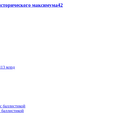
исторического максимума
42
113 млрд
с баллистикой