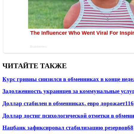
ЧИТАЙТЕ ТАКЖЕ
Курс гривны снизился в обменниках в конце неде
Задолженность украинцев за коммунальные услу
Доллар стабилен в обменниках, евро дорожает
116
Доллар достиг психологической отметки в обмен
Нацбанк зафиксировал стабилизацию резервов
68