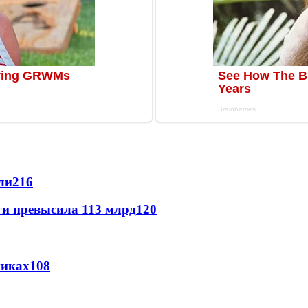
ли
216
ги превысила 113 млрд
120
никах
108