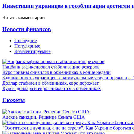
Инвестиции украинцев в гособлигации достигли 
Читать комментарии
Новости финансов
Последние
Популярные
Комментируемые
Нацбанк зафиксировал стабилизацию резервов
Курс гривны снизился в обменниках в конце недели
Задолженность украинцев за коммунальные услуги превысила 
Доллар стабилен в обменниках, евро дорожает
Курсы доллара и евро снижаются в обменниках
Сюжеты
Адские санкции. Решение Сената США
"Охотиться на лучника, а не на стрелу". Как Украине бороться 