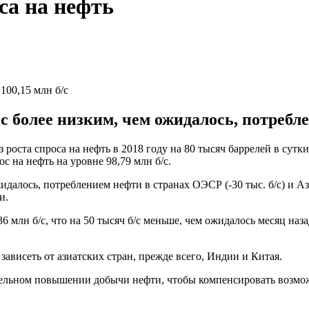
са на нефть
100,15 млн б/с
с более низким, чем ожидалось, потребл
оста спроса на нефть в 2018 году на 80 тысяч баррелей в сутки 
с на нефть на уровне 98,79 млн б/с.
алось, потреблением нефти в странах ОЭСР (-30 тыс. б/с) и Азиа
и.
36 млн б/с, что на 50 тысяч б/с меньше, чем ожидалось месяц на
ависеть от азиатских стран, прежде всего, Индии и Китая.
ельном повышении добычи нефти, чтобы компенсировать возмож