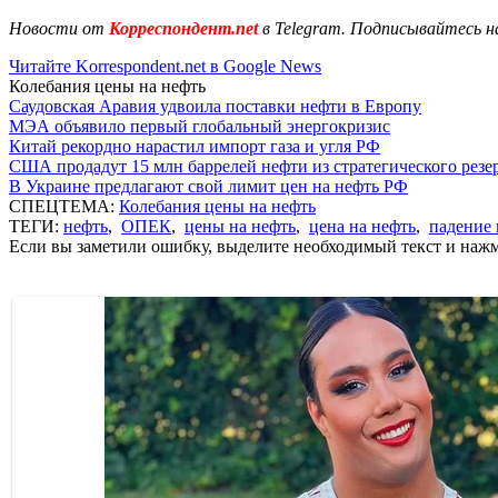
Новости от
Корреспондент.net
в Telegram. Подписывайтесь н
Читайте Korrespondent.net в Google News
Колебания цены на нефть
Саудовская Аравия удвоила поставки нефти в Европу
МЭА объявило первый глобальный энергокризис
Китай рекордно нарастил импорт газа и угля РФ
США продадут 15 млн баррелей нефти из стратегического резе
В Украине предлагают свой лимит цен на нефть РФ
СПЕЦТЕМА:
Колебания цены на нефть
ТЕГИ:
нефть
,
ОПЕК
,
цены на нефть
,
цена на нефть
,
падение 
Если вы заметили ошибку, выделите необходимый текст и нажми