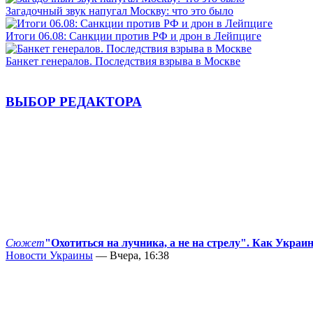
Загадочный звук напугал Москву: что это было
Итоги 06.08: Санкции против РФ и дрон в Лейпциге
Банкет генералов. Последствия взрыва в Москве
ВЫБОР РЕДАКТОРА
Сюжет
"Охотиться на лучника, а не на стрелу". Как Украи
Новости Украины
— Вчера, 16:38