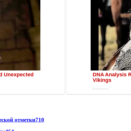
еской отметки
710