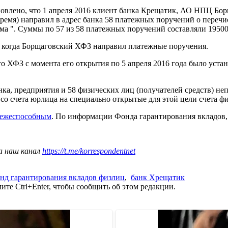
новлено, что 1 апреля 2016 клиент банка Крещатик, АО НПЦ Бо
время) направил в адрес банка 58 платежных поручений о перечи
ма ". Суммы по 57 из 58 платежных поручений составляли 19500
ь, когда Борщаговский ХФЗ направил платежные поручения.
о ХФЗ с момента его открытия по 5 апреля 2016 года было устан
нка, предприятия и 58 физических лиц (получателей средств) н
со счета юрлица на специально открытые для этой цели счета ф
тежеспособным
. По информации Фонда гарантирования вкладов
а наш канал
https://t.me/korrespondentnet
нд гарантирования вкладов физлиц
,
банк Хрещатик
те Ctrl+Enter, чтобы сообщить об этом редакции.