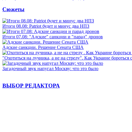
Сюжеты
Итоги 08.08: Patriot будет и минус два НПЗ
Итоги 07.08: "Адские" санкции и "парад" дронов
Адские санкции. Решение Сената США
"Охотиться на лучника, а не на стрелу". Как Украине бороться 
Загадочный звук напугал Москву: что это было
ВЫБОР РЕДАКТОРА