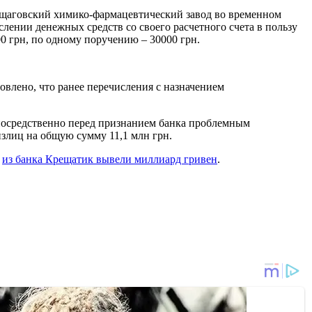
рщаговский химико-фармацевтический завод во временном
слении денежных средств со своего расчетного счета в пользу
0 грн, по одному поручению – 30000 грн.
овлено, что ранее перечисления с назначением
епосредственно перед признанием банка проблемным
излиц на общую сумму 11,1 млн грн.
,
из банка Крещатик вывели миллиард гривен
.