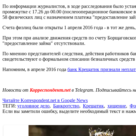
По информации журналистов, в ходе расследования было уста
промежутке с 17.26 до 00.00 (послеооперационное банковское 
58 физических лиц с назначением платежа "предоставление зай
Счета физлиц были открыты 1 апреля 2016 года - в тот же ден
При этом при анализе движения средств по счету Борщаговског
"предоставление займа" отсутствовали.
По мнению представителей следствия, действия работников ба
свидетельствуют о формальном списании безналичных средств 
Напомним, в апреле 2016 года
банк Крещатик признали непла
Новости от
Корреспондент.net
в Telegram. Подписывайтесь н
Читайте Korrespondent.net в Google News
ТЕГИ:
уголовное дело
,
Банкротство
,
Крещатик
,
хищение
,
Фо
Если вы заметили ошибку, выделите необходимый текст и нажми