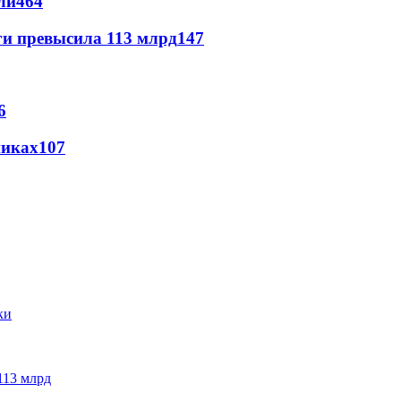
ли
464
ги превысила 113 млрд
147
6
никах
107
113 млрд