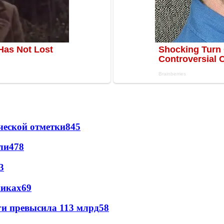
ческой отметки
845
ли
478
3
никах
69
ги превысила 113 млрд
58