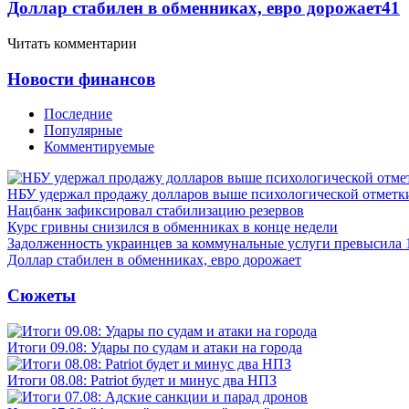
Доллар стабилен в обменниках, евро дорожает
41
Читать комментарии
Новости финансов
Последние
Популярные
Комментируемые
НБУ удержал продажу долларов выше психологической отметк
Нацбанк зафиксировал стабилизацию резервов
Курс гривны снизился в обменниках в конце недели
Задолженность украинцев за коммунальные услуги превысила 
Доллар стабилен в обменниках, евро дорожает
Сюжеты
Итоги 09.08: Удары по судам и атаки на города
Итоги 08.08: Patriot будет и минус два НПЗ