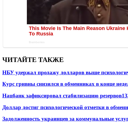
ЧИТАЙТЕ ТАКЖЕ
НБУ удержал продажу долларов выше психологи
Курс гривны снизился в обменниках в конце неде
Нацбанк зафиксировал стабилизацию резервов
13
Доллар достиг психологической отметки в обмен
Задолженность украинцев за коммунальные услу