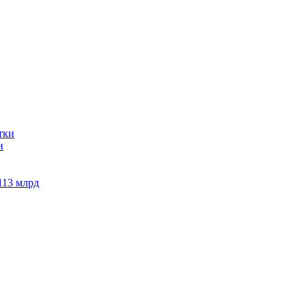
и
113 млрд