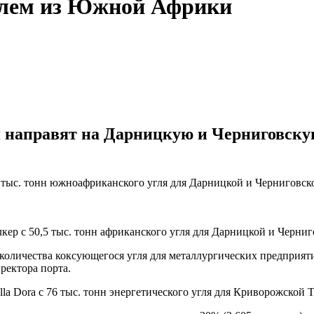
углем из Южной Африки
я направят на Дарницкую и Черниговскую
 тыс. тонн южноафриканского угля для Дарницкой и Черниговс
 с 50,5 тыс. тонн африканского угля для Дарницкой и Черниго
количества коксующегося угля для металлургических предприяти
ректора порта.
lla Dora с 76 тыс. тонн энергетического угля для Криворожской 