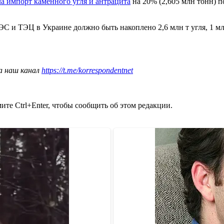
а импорт каменного угля и антрацита
на 20% (2,605 млн тонн) п
 и ТЭЦ в Украине должно быть накоплено 2,6 млн т угля, 1 млн т
а наш канал
https://t.me/korrespondentnet
те Ctrl+Enter, чтобы сообщить об этом редакции.