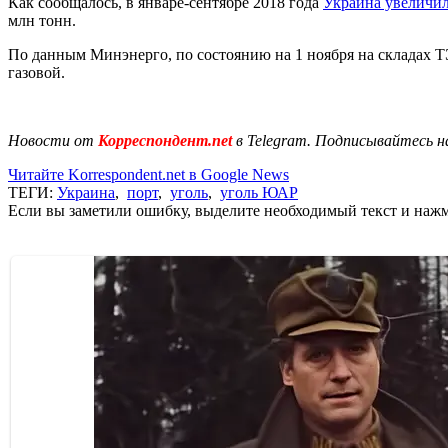
Как сообщалось, в январе-сентябре 2018 года
Украина увеличил
млн тонн.
По данным Минэнерго, по состоянию на 1 ноября на складах ТЭС
газовой.
Новости от
Корреспондент.net
в Telegram. Подписывайтесь н
Читайте Korrespondent.net в Google News
ТЕГИ:
Украина
,
порт
,
уголь
,
уголь ЮАР
Если вы заметили ошибку, выделите необходимый текст и нажми