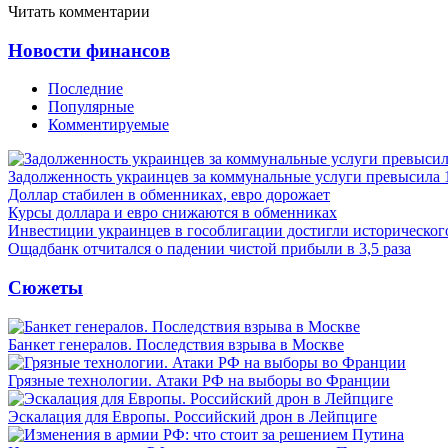
Читать комментарии
Новости финансов
Последние
Популярные
Комментируемые
Задолженность украинцев за коммунальные услуги превысила 
Доллар стабилен в обменниках, евро дорожает
Курсы доллара и евро снижаются в обменниках
Инвестиции украинцев в гособлигации достигли историческо
Ощадбанк отчитался о падении чистой прибыли в 3,5 раза
Сюжеты
Банкет генералов. Последствия взрыва в Москве
Грязные технологии. Атаки РФ на выборы во Франции
Эскалация для Европы. Российский дрон в Лейпциге