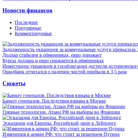
Новости финансов
Последние
Популярные
Комментируемые
Задолженность украинцев за коммунальные услуги превысила 
Доллар стабилен в обменниках, евро дорожает
Курсы доллара и евро снижаются в обменниках
Инвестиции украинцев в гособлигации достигли историческо
Ощадбанк отчитался о падении чистой прибыли в 3,5 раза
Сюжеты
Банкет генералов. Последствия взрыва в Москве
Грязные технологии. Атаки РФ на выборы во Франции
Эскалация для Европы. Российский дрон в Лейпциге
Изменения в армии РФ: что стоит за решением Путина