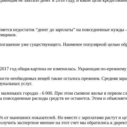
украинцам не хватало денег в 2018 году, и какие цели кредитов
ется недостаток “денег до зарплаты” на повседневные нужды - 
аемщиков.
а погашение уже существующего. Наименее популярной целью обра
2017 год общая картина не изменилась. Украинцам по-прежнему 
мости необходимых вещей также осталось прежним. Средняя зараб
мунальных услуг.
 маленьких городах - 6 000. При этом съемное жилье в первом слу
а повседневные расходы средств не останется. Этим и объясняет
 от нынешних показателей. Но вместе с зарплатами растут и це
 получить экспертное мнение на этот счет мы обратились к дире