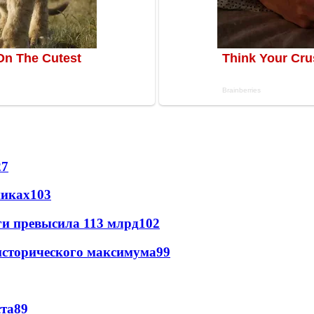
27
никах
103
ги превысила 113 млрд
102
исторического максимума
99
ста
89