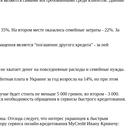
ания являются самыми востребованными среди клиентов. Данные
35%. На втором месте оказались семейные затраты - 22%. За
щения является “погашение другого кредита” - за ней
не хватает денег на повседневные расходы и семейные нужды.
отная плата в Украине за год возросла на 14%, но при этом
чае будет стоить не меньше 5 000 гривен, во втором - 3 000.
ся необходимость обращения в сервисы быстрого кредитования.
ны. Отсюда следует, что интерес украинцев к быстрым
ктору сервиса онлайн-кредитования MyCredit Ивану Кривичу: