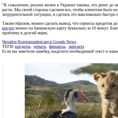
“К сожалению, реалии жизни в Украине таковы, что денег до за
расти. Мы своей стороны сделаем все, чтобы клиентам было не
затруднительной ситуации, и сделать это максимально быстро и
Таким образом, можно сделать вывод, что сервисы кредитов до
кредит
можно на банковскую карту буквально за 10 минут. Бла
проблему в долгий ящик.
Читайте Korrespondent.net в Google News
ТЕГИ:
кредиты
,
деньги
,
финансы
,
зарплата
Если вы заметили ошибку, выделите необходимый текст и нажми