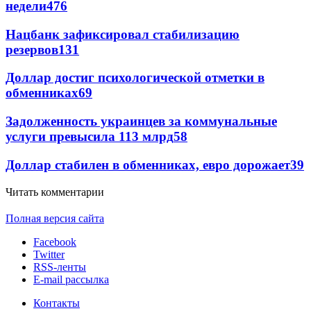
недели
476
Нацбанк зафиксировал стабилизацию
резервов
131
Доллар достиг психологической отметки в
обменниках
69
Задолженность украинцев за коммунальные
услуги превысила 113 млрд
58
Доллар стабилен в обменниках, евро дорожает
39
Читать комментарии
Полная версия сайта
Facebook
Twitter
RSS-ленты
E-mail рассылка
Контакты