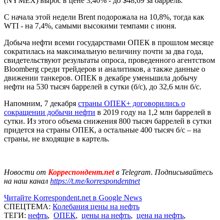
(NYMEX) вырос в цене 3,40% - до $48,69 за баррель.
С начала этой недели Brent подорожала на 10,8%, тогда как
WTI - на 7,4%, самыми высокими темпами с июня.
Добыча нефти всеми государствами ОПЕК в прошлом месяце
сократилась на максимальную величину почти за два года,
свидетельствуют результаты опроса, проведенного агентством
Bloomberg среди трейдеров и аналитиков, а также данные о
движении танкеров. ОПЕК в декабре уменьшила добычу
нефти на 530 тысяч баррелей в сутки (б/с), до 32,6 млн б/с.
Напомним, 7 декабря
страны ОПЕК+ договорились о
сокращении добычи нефти
в 2019 году на 1,2 млн баррелей в
сутки. Из этого объема снижения 800 тысяч баррелей в сутки
придется на страны ОПЕК, а остальные 400 тысяч б/с – на
страны, не входящие в картель.
Новости от
Корреспондент.net
в Telegram. Подписывайтесь
на наш канал
https://t.me/korrespondentnet
Читайте Korrespondent.net в Google News
СПЕЦТЕМА:
Колебания цены на нефть
ТЕГИ:
нефть
,
ОПЕК
,
цены на нефть
,
цена на нефть
,