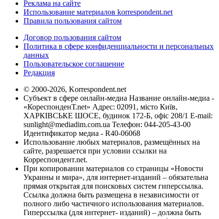
Реклама на сайте
Использование материалов korrespondent.net
Правила пользования сайтом
Договор пользования сайтом
Политика в сфере конфиденциальности и персональных
данных
Пользовательское соглашение
Редакция
© 2000-2026, Korrespondent.net
Субъект в сфере онлайн-медиа Название онлайн-медиа -
«КореспонденТ.net» Адрес: 02091, місто Київ,
ХАРКІВСЬКЕ ШОСЕ, будинок 172-Б, офіс 208/1 E-mail:
sunlight@mediadim.com.ua
Телефон: 044-205-43-00
Идентификатор медиа - R40-06068
Использование любых материалов, размещённых на
сайте, разрешается при условии ссылки на
Корреспондент.net.
При копировании материалов со страницы «Новости
Украины и мира», для интернет-изданий – обязательна
прямая открытая для поисковых систем гиперссылка.
Ссылка должна быть размещена в независимости от
полного либо частичного использования материалов.
Гиперссылка (для интернет- изданий) – должна быть