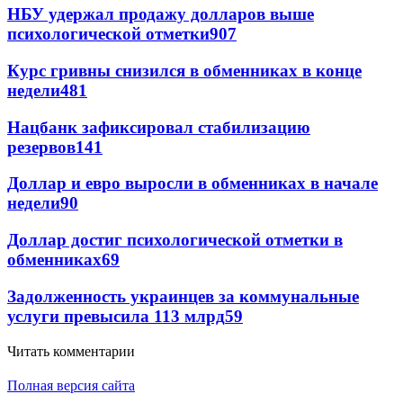
НБУ удержал продажу долларов выше
психологической отметки
907
Курс гривны снизился в обменниках в конце
недели
481
Нацбанк зафиксировал стабилизацию
резервов
141
Доллар и евро выросли в обменниках в начале
недели
90
Доллар достиг психологической отметки в
обменниках
69
Задолженность украинцев за коммунальные
услуги превысила 113 млрд
59
Читать комментарии
Полная версия сайта