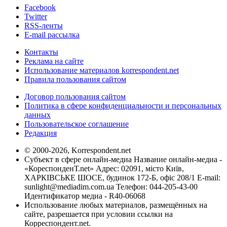
Facebook
Twitter
RSS-ленты
E-mail рассылка
Контакты
Реклама на сайте
Использование материалов korrespondent.net
Правила пользования сайтом
Договор пользования сайтом
Политика в сфере конфиденциальности и персональных
данных
Пользовательское соглашение
Редакция
© 2000-2026, Korrespondent.net
Субъект в сфере онлайн-медиа Название онлайн-медиа -
«КореспонденТ.net» Адрес: 02091, місто Київ,
ХАРКІВСЬКЕ ШОСЕ, будинок 172-Б, офіс 208/1 E-mail:
sunlight@mediadim.com.ua
Телефон: 044-205-43-00
Идентификатор медиа - R40-06068
Использование любых материалов, размещённых на
сайте, разрешается при условии ссылки на
Корреспондент.net.