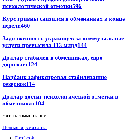
психологической отметки
596
Курс гривны снизился в обменниках в конце
недели
460
Задолженность украинцев за коммунальные
услуги превысила 113 млрд
144
Доллар стабилен в обменниках, евро
дорожает
124
Нацбанк зафиксировал стабилизацию
резервов
114
Доллар достиг психологической отметки в
обменниках
104
Читать комментарии
Полная версия сайта
Facebook