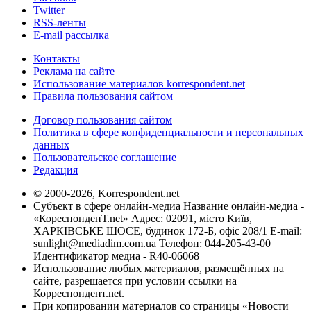
Twitter
RSS-ленты
E-mail рассылка
Контакты
Реклама на сайте
Использование материалов korrespondent.net
Правила пользования сайтом
Договор пользования сайтом
Политика в сфере конфиденциальности и персональных
данных
Пользовательское соглашение
Редакция
© 2000-2026, Korrespondent.net
Субъект в сфере онлайн-медиа Название онлайн-медиа -
«КореспонденТ.net» Адрес: 02091, місто Київ,
ХАРКІВСЬКЕ ШОСЕ, будинок 172-Б, офіс 208/1 E-mail:
sunlight@mediadim.com.ua
Телефон: 044-205-43-00
Идентификатор медиа - R40-06068
Использование любых материалов, размещённых на
сайте, разрешается при условии ссылки на
Корреспондент.net.
При копировании материалов со страницы «Новости