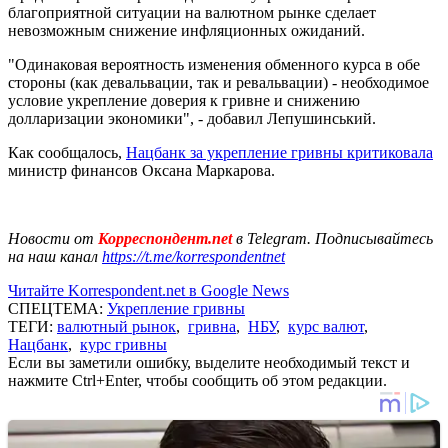
благоприятной ситуации на валютном рынке сделает
невозможным снижение инфляционных ожиданий.
"Одинаковая вероятность изменения обменного курса в обе
стороны (как девальвации, так и ревальвации) - необходимое
условие укрепление доверия к гривне и снижению
долларизации экономики", - добавил Лепушинський.
Как сообщалось,
Нацбанк за укрепление гривны критиковала
министр финансов Оксана Маркарова.
Новости от
Корреспондент.net
в Telegram. Подписывайтесь
на наш канал
https://t.me/korrespondentnet
Читайте Korrespondent.net в Google News
СПЕЦТЕМА:
Укрепление гривны
ТЕГИ:
валютный рынок
,
гривна
,
НБУ
,
курс валют
,
Нацбанк
,
курс гривны
Если вы заметили ошибку, выделите необходимый текст и
нажмите Ctrl+Enter, чтобы сообщить об этом редакции.