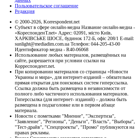
данных
Пользовательское соглашение
Редакция
© 2000-2026, Korrespondent.net
Субъект в сфере онлайн-медиа Название онлайн-медиа -
«КореспонденТ.net» Адрес: 02091, місто Київ,
ХАРКІВСЬКЕ ШОСЕ, будинок 172-Б, офіс 208/1 E-mail:
sunlight@mediadim.com.ua
Телефон: 044-205-43-00
Идентификатор медиа - R40-06068
Использование любых материалов, размещённых на
сайте, разрешается при условии ссылки на
Корреспондент.net.
При копировании материалов со страницы «Новости
Украины и мира», для интернет-изданий – обязательна
прямая открытая для поисковых систем гиперссылка.
Ссылка должна быть размещена в независимости от
полного либо частичного использования материалов.
Гиперссылка (для интернет- изданий) – должна быть
размещена в подзаголовке или в первом абзаце
материала.
Новости с пометками "Мнение", "Экспертиза",
"Заявление", "Регионы", "Деньги", "Власть", "Выборы",
"Тест-драйв", "Спецпроекты", "Промо" публикуются на
правах рекламы.