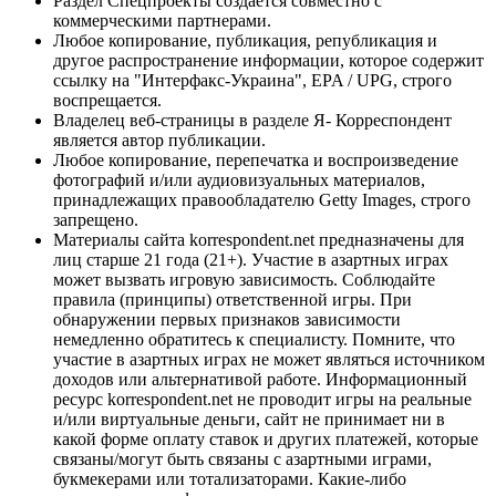
Раздел Спецпроекты создается совместно с
коммерческими партнерами.
Любое копирование, публикация, републикация и
другое распространение информации, которое содержит
ссылку на "Интерфакс-Украина", EPA / UPG, строго
воспрещается.
Владелец веб-страницы в разделе Я- Корреспондент
является автор публикации.
Любое копирование, перепечатка и воспроизведение
фотографий и/или аудиовизуальных материалов,
принадлежащих правообладателю Getty Images, строго
запрещено.
Материалы сайта korrespondent.net предназначены для
лиц старше 21 года (21+). Участие в азартных играх
может вызвать игровую зависимость. Соблюдайте
правила (принципы) ответственной игры. При
обнаружении первых признаков зависимости
немедленно обратитесь к специалисту. Помните, что
участие в азартных играх не может являться источником
доходов или альтернативой работе. Информационный
ресурс korrespondent.net не проводит игры на реальные
и/или виртуальные деньги, сайт не принимает ни в
какой форме оплату ставок и других платежей, которые
связаны/могут быть связаны с азартными играми,
букмекерами или тотализаторами. Какие-либо