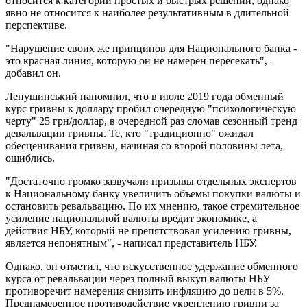
относится к категории простых и быстрых решений, однако
явно не относится к наиболее результативным в длительной
перспективе.
"Нарушение своих же принципов для Национального банка -
это красная линия, которую он не намерен пересекать", -
добавил он.
Лепушинський напомнил, что в июле 2019 года обменный
курс гривны к доллару пробил очередную "психологическую
черту" 25 грн/доллар, в очередной раз сломав сезонный тренд
девальвации гривны. Те, кто "традиционно" ожидал
обесценивания гривны, начиная со второй половины лета,
ошиблись.
"Достаточно громко зазвучали призывы отдельных экспертов
к Национальному банку увеличить объемы покупки валюты и
остановить ревальвацию. По их мнению, такое стремительное
усиление национальной валюты вредит экономике, а
действия НБУ, который не препятствовал усилению гривны,
является непонятным", - написал представитель НБУ.
Однако, он отметил, что искусственное удержание обменного
курса от ревальвации через полный выкуп валюты НБУ
противоречит намерения снизить инфляцию до цели в 5%.
Преднамеренное противодействие укреплению гривни за